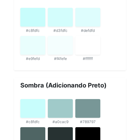
#c8fdfc
#d3fdfc
#defdfd
#e9fefd
#f4fefe
#ffffff
Sombra (Adicionando Preto)
#c8fdfc
#a0cac9
#789797