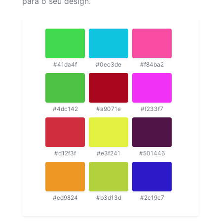
para o seu design.
#41da4f
#0ec3de
#f84ba2
#4dc142
#a9071e
#f233f7
#d12f3f
#e3f241
#501446
#ed9824
#b3d13d
#2c19c7