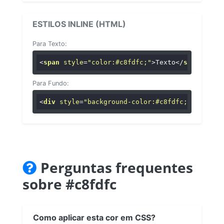
ESTILOS INLINE (HTML)
Para Texto:
<
span
style
=
"color:#c8fdfc;"
>
Texto
</
span
>
Para Fundo:
<
div
style
=
"background-color:#c8fdfc;"
>
...
</
di
Perguntas frequentes
sobre #c8fdfc
Como aplicar esta cor em CSS?