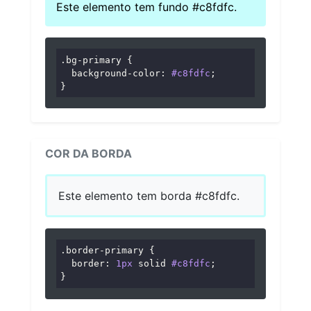
Este elemento tem fundo #c8fdfc.
.bg-primary
 {

background-color
: 
#c8fdfc
;

}
COR DA BORDA
Este elemento tem borda #c8fdfc.
.border-primary
 {

border
: 
1px
 solid 
#c8fdfc
;

}