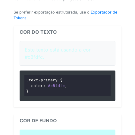
Se preferir exportação estruturada, use o
Exportador de
Tokens
.
COR DO TEXTO
Este texto está usando a cor
#c8fdfc.
.text-primary
 {

color
: 
#c8fdfc
;

}
COR DE FUNDO