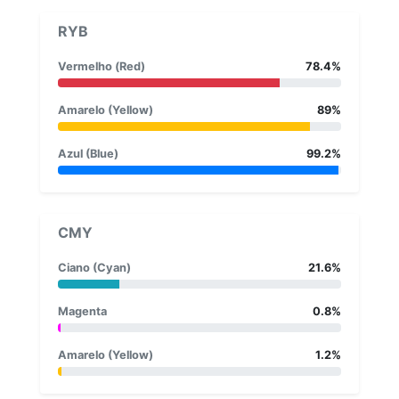
RYB
Vermelho (Red)
78.4%
Amarelo (Yellow)
89%
Azul (Blue)
99.2%
CMY
Ciano (Cyan)
21.6%
Magenta
0.8%
Amarelo (Yellow)
1.2%