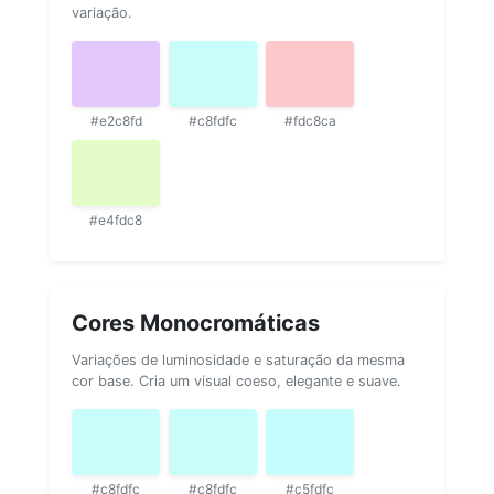
variação.
#e2c8fd
#c8fdfc
#fdc8ca
#e4fdc8
Cores Monocromáticas
Variações de luminosidade e saturação da mesma
cor base. Cria um visual coeso, elegante e suave.
#c8fdfc
#c8fdfc
#c5fdfc