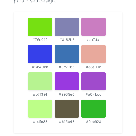
para o seu design.
#76e012
#8182b2
#ca7dc1
#3640ea
#3c72b3
#e8a99c
#b7f391
#9939e0
#a04bcc
#bdfe88
#615b43
#2eb928