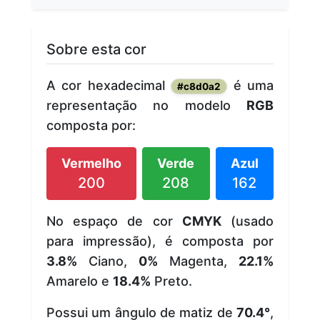
Sobre esta cor
A cor hexadecimal
é uma
#c8d0a2
representação no modelo
RGB
composta por:
Vermelho
Verde
Azul
200
208
162
No espaço de cor
CMYK
(usado
para impressão), é composta por
3.8%
Ciano,
0%
Magenta,
22.1%
Amarelo e
18.4%
Preto.
Possui um ângulo de matiz de
70.4°
,