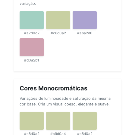
variação.
#a2d0c2
#c8d0a2
#aba2d0
#d0a2b1
Cores Monocromáticas
Variações de luminosidade e saturação da mesma
cor base. Cria um visual coeso, elegante e suave.
#c8d0a2
#c9d0a4
#c8d0a2