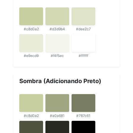
#c8d0a2
#d3d9b4
#dee2c7
#e9ecd9
#f4f5ec
#ffffff
Sombra (Adicionando Preto)
#c8d0a2
#a0a681
#787c61