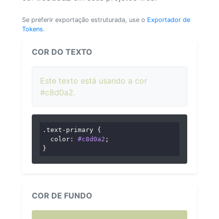
Se preferir exportação estruturada, use o
Exportador de
Tokens
.
COR DO TEXTO
Este texto está usando a cor
#c8d0a2.
.text-primary
 {

color
: 
#c8d0a2
;

}
COR DE FUNDO