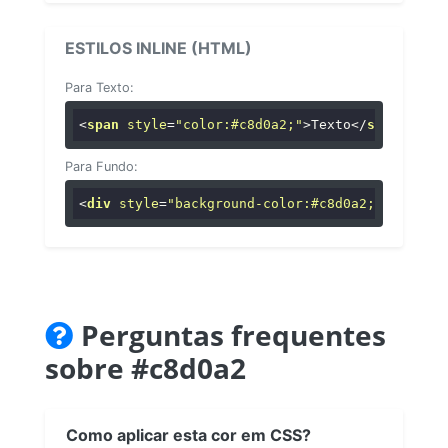
ESTILOS INLINE (HTML)
Para Texto:
<
span
style
=
"color:#c8d0a2;"
>
Texto
</
span
>
Para Fundo:
<
div
style
=
"background-color:#c8d0a2;"
>
...
</
di
Perguntas frequentes
sobre #c8d0a2
Como aplicar esta cor em CSS?