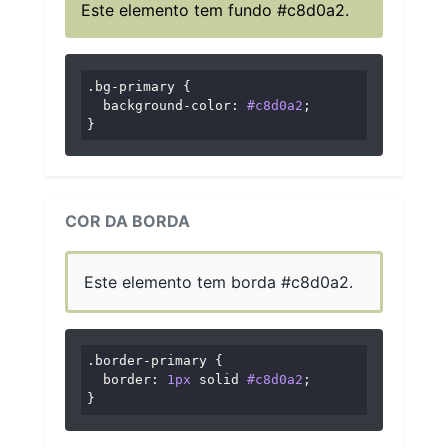
Este elemento tem fundo #c8d0a2.
.bg-primary
 {

background-color
: 
#c8d0a2
;

}
COR DA BORDA
Este elemento tem borda #c8d0a2.
.border-primary
 {

border
: 
1px
 solid 
#c8d0a2
;

}