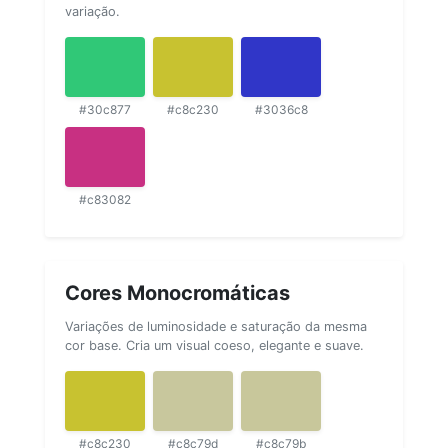
variação.
#30c877
#c8c230
#3036c8
#c83082
Cores Monocromáticas
Variações de luminosidade e saturação da mesma
cor base. Cria um visual coeso, elegante e suave.
#c8c230
#c8c79d
#c8c79b