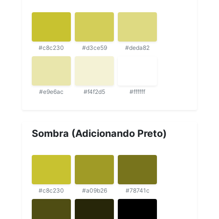
#c8c230
#d3ce59
#deda82
#e9e6ac
#f4f2d5
#ffffff
Sombra (Adicionando Preto)
#c8c230
#a09b26
#78741c