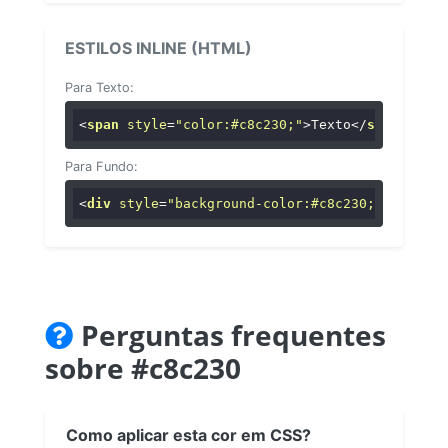
ESTILOS INLINE (HTML)
Para Texto:
<
span
style
=
"color:#c8c230;"
>
Texto
</
span
>
Para Fundo:
<
div
style
=
"background-color:#c8c230;"
>
...
</
di
Perguntas frequentes
sobre #c8c230
Como aplicar esta cor em CSS?