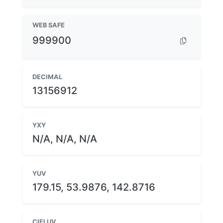
WEB SAFE
999900
DECIMAL
13156912
YXY
N/A, N/A, N/A
YUV
179.15, 53.9876, 142.8716
CIELUV