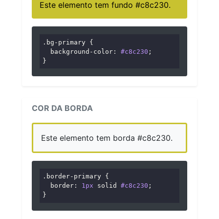
Este elemento tem fundo #c8c230.
.bg-primary
 {

background-color
: 
#c8c230
;

}
COR DA BORDA
Este elemento tem borda #c8c230.
.border-primary
 {

border
: 
1px
 solid 
#c8c230
;

}