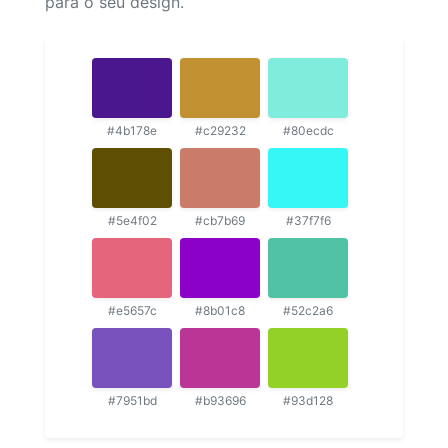
para o seu design.
#4b178e
#c29232
#80ecdc
#5e4f02
#cb7b69
#37f7f6
#e5657c
#8b01c8
#52c2a6
#7951bd
#b93696
#93d128