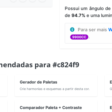
Possui um ângulo de
de
94.7%
e uma lumi
Para ser mais
W
.
9900CC
mendadas para #c824f9
Gerador de Paletas
E
Crie harmonias e esquemas a partir desta cor.
G
Comparador Paleta + Contraste
E