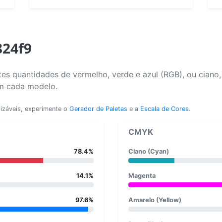
824f9
es quantidades de vermelho, verde e azul (RGB), ou ciano
em cada modelo.
lizáveis, experimente o
Gerador de Paletas
e a
Escala de Cores
.
CMYK
78.4%
Ciano (Cyan)
14.1%
Magenta
97.6%
Amarelo (Yellow)