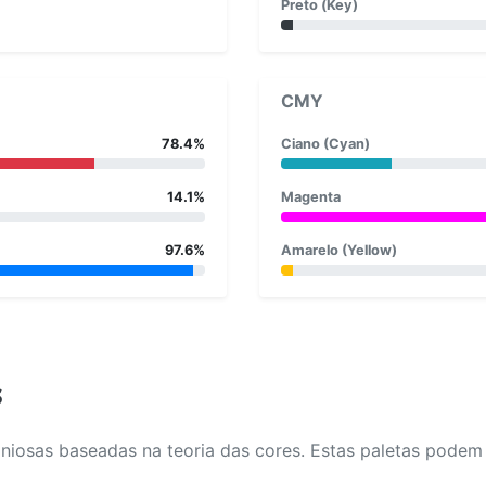
Preto (Key)
CMY
78.4%
Ciano (Cyan)
14.1%
Magenta
97.6%
Amarelo (Yellow)
s
osas baseadas na teoria das cores. Estas paletas podem aj