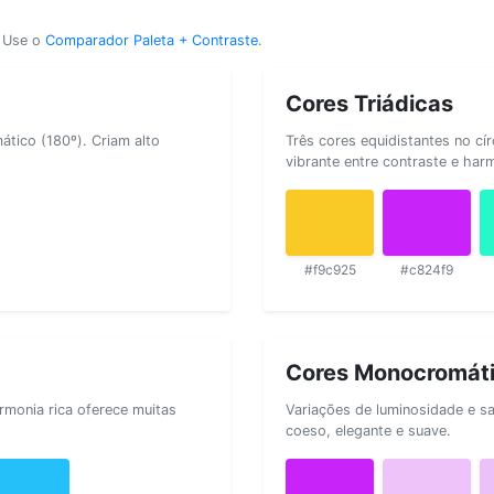
? Use o
Comparador Paleta + Contraste
.
Cores Triádicas
tico (180º). Criam alto
Três cores equidistantes no cí
vibrante entre contraste e har
#f9c925
#c824f9
Cores Monocromát
rmonia rica oferece muitas
Variações de luminosidade e s
coeso, elegante e suave.