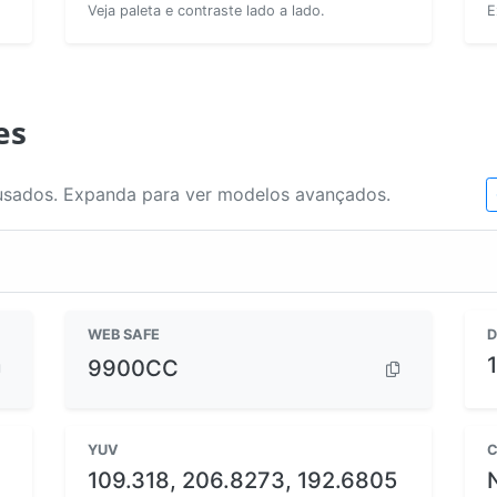
Veja paleta e contraste lado a lado.
E
es
usados. Expanda para ver modelos avançados.
WEB SAFE
D
9900CC
YUV
C
109.318, 206.8273, 192.6805