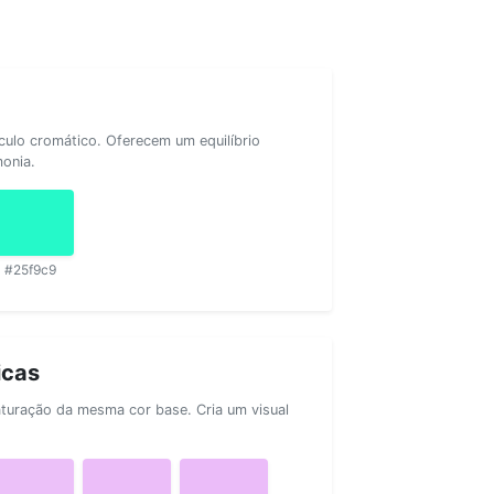
rculo cromático. Oferecem um equilíbrio
monia.
#25f9c9
icas
aturação da mesma cor base. Cria um visual