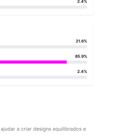
2.4%
21.6%
85.9%
2.4%
udar a criar designs equilibrados e