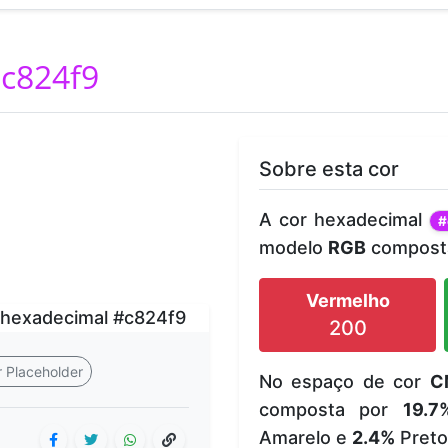
c824f9
Sobre esta cor
A cor hexadecimal
#
modelo
RGB
composta
Vermelho
200
 Placeholder
No espaço de cor
C
composta por
19.7
Amarelo e
2.4%
Preto