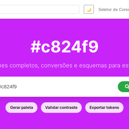
🌙
Seletor de Core
#c824f9
hes completos, conversões e esquemas para est
Gerar paleta
Validar contraste
Exportar tokens