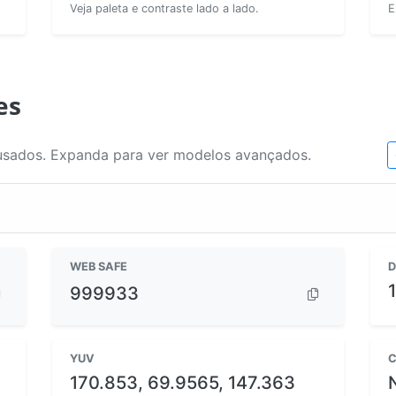
Veja paleta e contraste lado a lado.
E
es
usados. Expanda para ver modelos avançados.
WEB SAFE
D
999933
YUV
C
170.853, 69.9565, 147.363