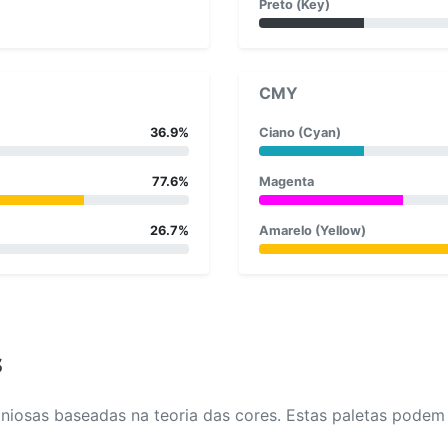
Preto (Key)
CMY
36.9%
Ciano (Cyan)
77.6%
Magenta
26.7%
Amarelo (Yellow)
s
osas baseadas na teoria das cores. Estas paletas podem aj