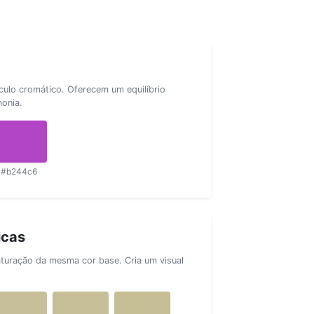
rculo cromático. Oferecem um equilíbrio
monia.
#b244c6
icas
aturação da mesma cor base. Cria um visual