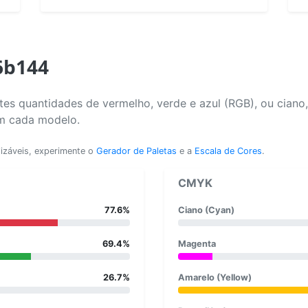
6b144
es quantidades de vermelho, verde e azul (RGB), ou ciano
em cada modelo.
lizáveis, experimente o
Gerador de Paletas
e a
Escala de Cores
.
CMYK
77.6%
Ciano (Cyan)
69.4%
Magenta
26.7%
Amarelo (Yellow)