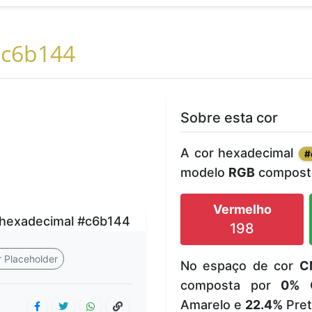
c6b144
Sobre esta cor
A cor hexadecimal
#
modelo
RGB
composta
Vermelho
198
 Placeholder
No espaço de cor
C
composta por
0%
C
Amarelo e
22.4%
Pret