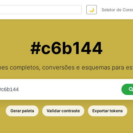
🌙
Seletor de Core
#c6b144
hes completos, conversões e esquemas para est
Gerar paleta
Validar contraste
Exportar tokens