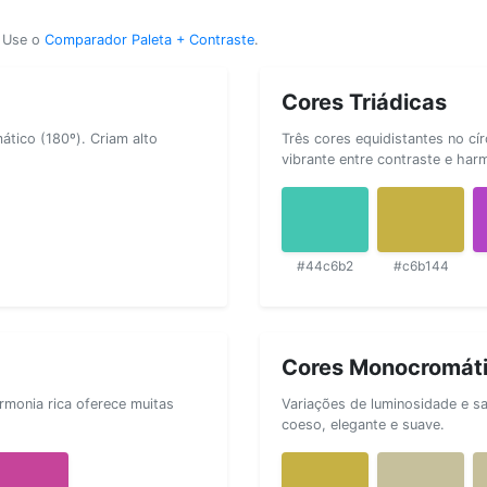
? Use o
Comparador Paleta + Contraste
.
Cores Triádicas
tico (180º). Criam alto
Três cores equidistantes no cí
vibrante entre contraste e har
#44c6b2
#c6b144
Cores Monocromát
rmonia rica oferece muitas
Variações de luminosidade e s
coeso, elegante e suave.