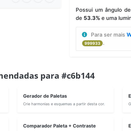
Possui um ângulo d
de
53.3%
e uma lumi
Para ser mais
W
.
999933
mendadas para #c6b144
Gerador de Paletas
E
Crie harmonias e esquemas a partir desta cor.
G
Comparador Paleta + Contraste
E