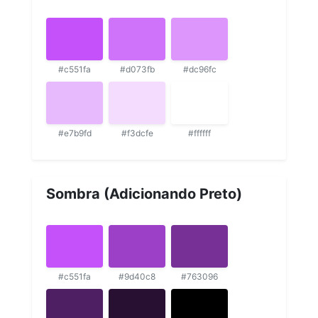
#c551fa
#d073fb
#dc96fc
#e7b9fd
#f3dcfe
#ffffff
Sombra (Adicionando Preto)
#c551fa
#9d40c8
#763096