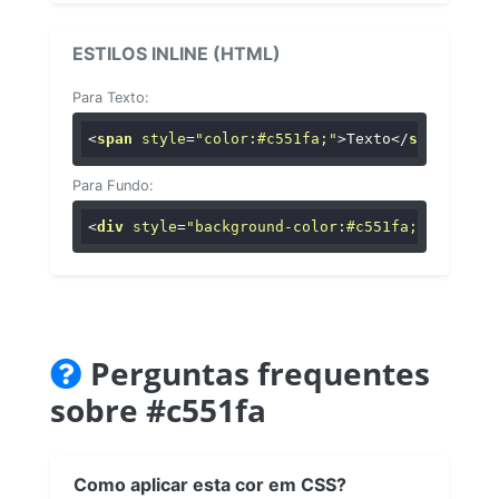
ESTILOS INLINE (HTML)
Para Texto:
<
span
style
=
"color:#c551fa;"
>
Texto
</
span
>
Para Fundo:
<
div
style
=
"background-color:#c551fa;"
>
...
</
di
Perguntas frequentes
sobre #c551fa
Como aplicar esta cor em CSS?