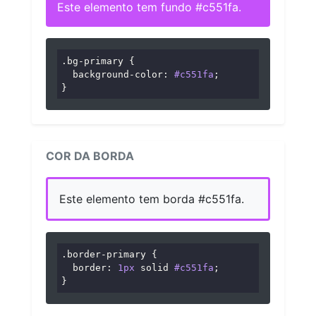
Este elemento tem fundo #c551fa.
.bg-primary
 {

background-color
: 
#c551fa
;

}
COR DA BORDA
Este elemento tem borda #c551fa.
.border-primary
 {

border
: 
1px
 solid 
#c551fa
;

}