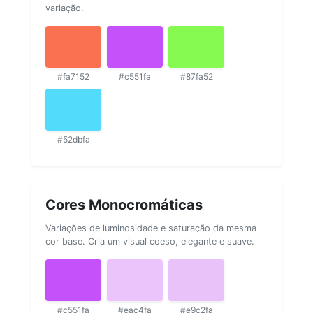
variação.
#fa7152
#c551fa
#87fa52
#52dbfa
Cores Monocromáticas
Variações de luminosidade e saturação da mesma
cor base. Cria um visual coeso, elegante e suave.
#c551fa
#eac4fa
#e9c2fa