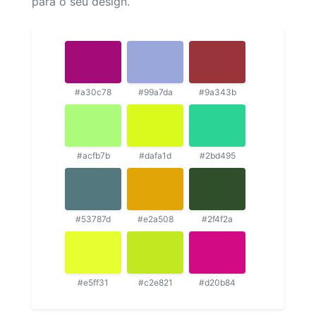
para o seu design.
#a30c78
#99a7da
#9a343b
#acfb7b
#dafa1d
#2bd495
#53787d
#e2a508
#2f4f2a
#e5ff31
#c2e821
#d20b84