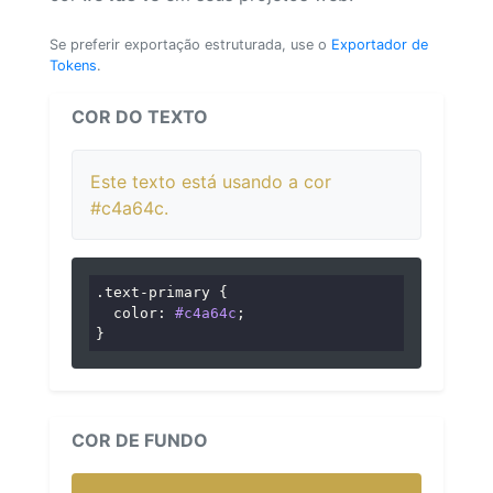
Se preferir exportação estruturada, use o
Exportador de
Tokens
.
COR DO TEXTO
Este texto está usando a cor
#c4a64c.
.text-primary
 {

color
: 
#c4a64c
;

}
COR DE FUNDO