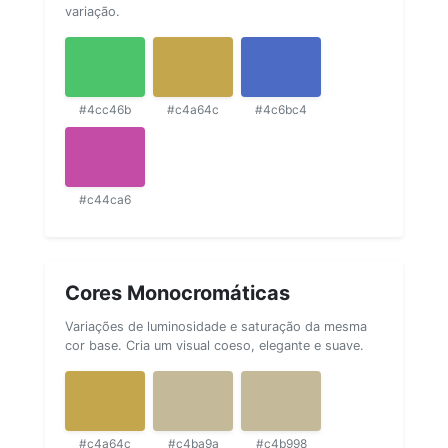
variação.
#4cc46b
#c4a64c
#4c6bc4
#c44ca6
Cores Monocromáticas
Variações de luminosidade e saturação da mesma
cor base. Cria um visual coeso, elegante e suave.
#c4a64c
#c4ba9a
#c4b998