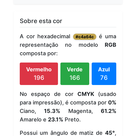
Sobre esta cor
A cor hexadecimal
é uma
#c4a64c
representação no modelo
RGB
composta por:
Vermelho
Verde
Azul
196
166
76
No espaço de cor
CMYK
(usado
para impressão), é composta por
0%
Ciano,
15.3%
Magenta,
61.2%
Amarelo e
23.1%
Preto.
Possui um ângulo de matiz de
45°
,