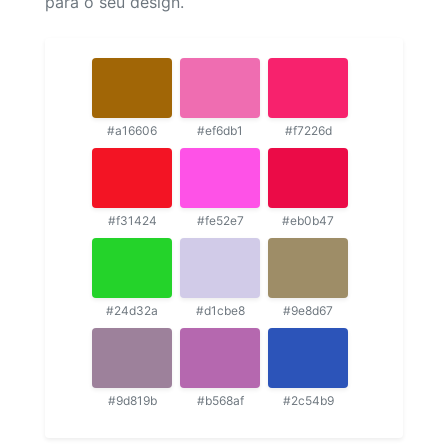
para o seu design.
#a16606
#ef6db1
#f7226d
#f31424
#fe52e7
#eb0b47
#24d32a
#d1cbe8
#9e8d67
#9d819b
#b568af
#2c54b9