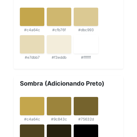
#c4a64c
#cfb76f
#dbc993
#e7dbb7
#f3eddb
#ffffff
Sombra (Adicionando Preto)
#c4a64c
#9c843c
#75632d