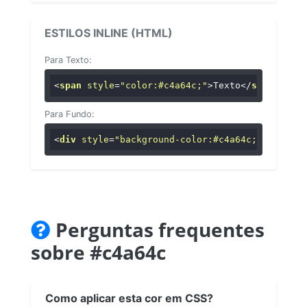
ESTILOS INLINE (HTML)
Para Texto:
<
span
style
=
"color:#c4a64c;"
>
Texto
</
span
>
Para Fundo:
<
div
style
=
"background-color:#c4a64c;"
>
...
</
di
Perguntas frequentes
sobre #c4a64c
Como aplicar esta cor em CSS?