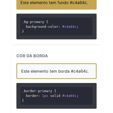
Este elemento tem fundo #c4a64c.
.bg-primary
 {

background-color
: 
#c4a64c
;

}
COR DA BORDA
Este elemento tem borda #c4a64c.
.border-primary
 {

border
: 
1px
 solid 
#c4a64c
;

}