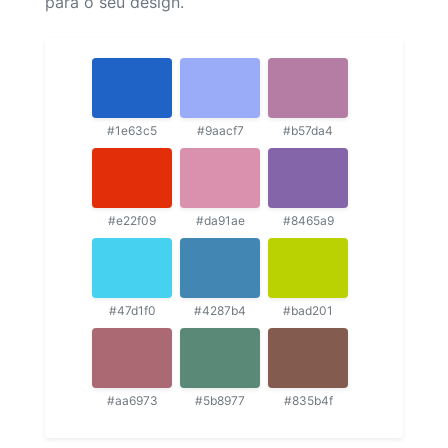
para o seu design.
#1e63c5
#9aacf7
#b57da4
#e22f09
#da91ae
#8465a9
#47d1f0
#4287b4
#bad201
#aa6973
#5b8977
#835b4f