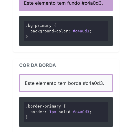
Este elemento tem fundo #c4a0d3.
.bg-primary
 {

background-color
: 
#c4a0d3
;

}
COR DA BORDA
Este elemento tem borda #c4a0d3.
.border-primary
 {

border
: 
1px
 solid 
#c4a0d3
;

}