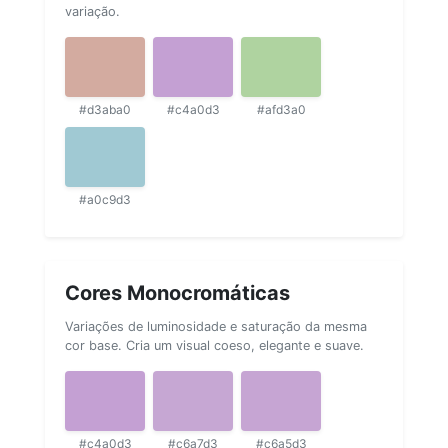
variação.
#d3aba0
#c4a0d3
#afd3a0
#a0c9d3
Cores Monocromáticas
Variações de luminosidade e saturação da mesma
cor base. Cria um visual coeso, elegante e suave.
#c4a0d3
#c6a7d3
#c6a5d3