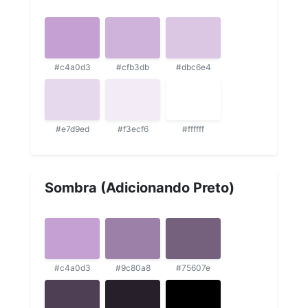
#c4a0d3
#cfb3db
#dbc6e4
#e7d9ed
#f3ecf6
#ffffff
Sombra (Adicionando Preto)
#c4a0d3
#9c80a8
#75607e