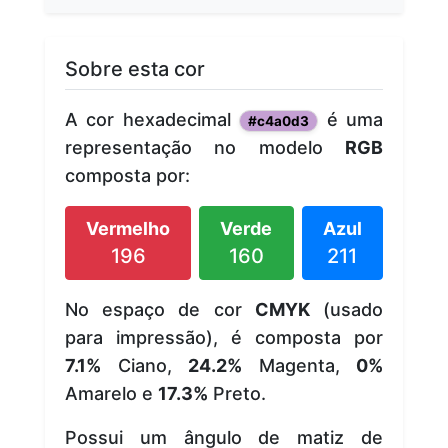
Sobre esta cor
A cor hexadecimal
é uma
#c4a0d3
representação no modelo
RGB
composta por:
Vermelho
Verde
Azul
196
160
211
No espaço de cor
CMYK
(usado
para impressão), é composta por
7.1%
Ciano,
24.2%
Magenta,
0%
Amarelo e
17.3%
Preto.
Possui um ângulo de matiz de