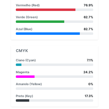
Vermelho (Red)
76.9%
Verde (Green)
62.7%
Azul (Blue)
82.7%
CMYK
Ciano (Cyan)
7.1%
Magenta
24.2%
Amarelo (Yellow)
0%
Preto (Key)
17.3%