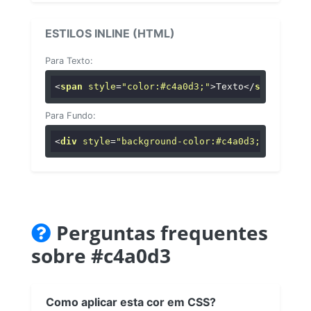
ESTILOS INLINE (HTML)
Para Texto:
<
span
style
=
"color:#c4a0d3;"
>
Texto
</
span
>
Para Fundo:
<
div
style
=
"background-color:#c4a0d3;"
>
...
</
di
Perguntas frequentes
sobre #c4a0d3
Como aplicar esta cor em CSS?