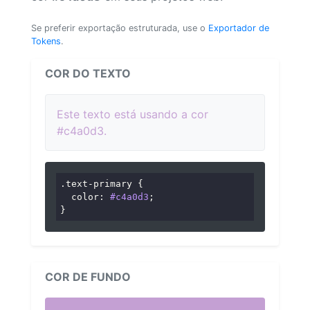
Se preferir exportação estruturada, use o
Exportador de
Tokens
.
COR DO TEXTO
Este texto está usando a cor
#c4a0d3.
.text-primary
 {

color
: 
#c4a0d3
;

}
COR DE FUNDO