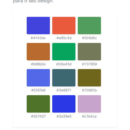
para o seu design.
#4143dc
#e85c3d
#509d5c
#b96b2e
#06a45d
#737859
#5167e8
#3e6871
#70661b
#507427
#2a39e5
#c7a4ca