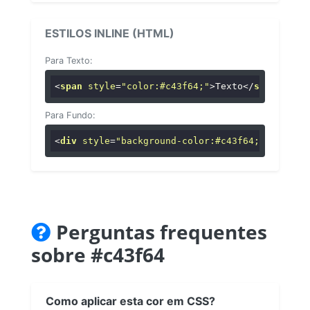
ESTILOS INLINE (HTML)
Para Texto:
<
span
style
=
"color:#c43f64;"
>
Texto
</
span
>
Para Fundo:
<
div
style
=
"background-color:#c43f64;"
>
...
</
di
Perguntas frequentes
sobre #c43f64
Como aplicar esta cor em CSS?