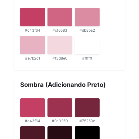
#c43f64
#cf6583
#db8ba2
#e7b2c1
#f3d8e0
#ffffff
Sombra (Adicionando Preto)
#c43f64
#9c3250
#75253c