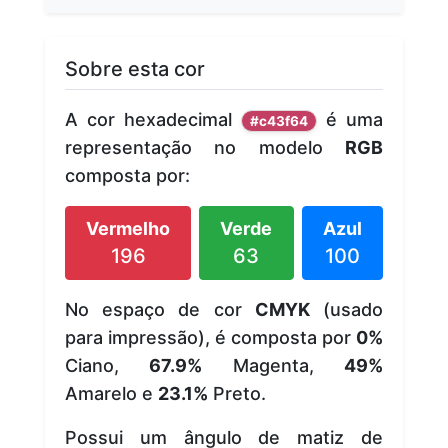
Sobre esta cor
A cor hexadecimal
é uma
#c43f64
representação no modelo
RGB
composta por:
Vermelho
Verde
Azul
196
63
100
No espaço de cor
CMYK
(usado
para impressão), é composta por
0%
Ciano,
67.9%
Magenta,
49%
Amarelo e
23.1%
Preto.
Possui um ângulo de matiz de