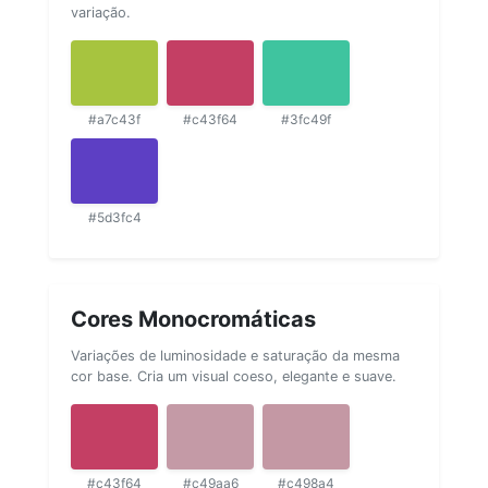
variação.
#a7c43f
#c43f64
#3fc49f
#5d3fc4
Cores Monocromáticas
Variações de luminosidade e saturação da mesma
cor base. Cria um visual coeso, elegante e suave.
#c43f64
#c49aa6
#c498a4