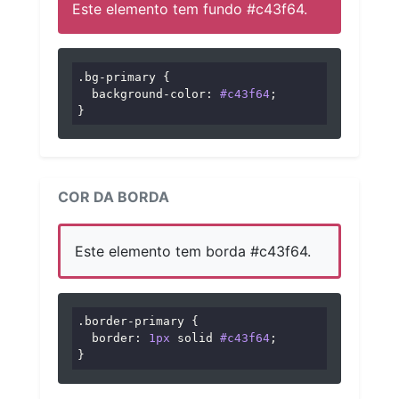
Este elemento tem fundo #c43f64.
.bg-primary
 {

background-color
: 
#c43f64
;

}
COR DA BORDA
Este elemento tem borda #c43f64.
.border-primary
 {

border
: 
1px
 solid 
#c43f64
;

}