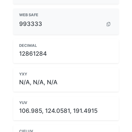
WEB SAFE
993333
DECIMAL
12861284
YXY
N/A, N/A, N/A
YUV
106.985, 124.0581, 191.4915
CIELUV