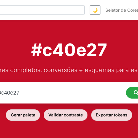
🌙
Seletor de Core
#c40e27
hes completos, conversões e esquemas para est
Gerar paleta
Validar contraste
Exportar tokens