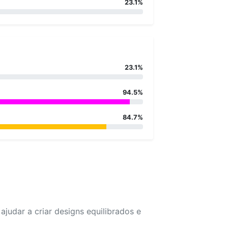
23.1%
23.1%
94.5%
84.7%
udar a criar designs equilibrados e