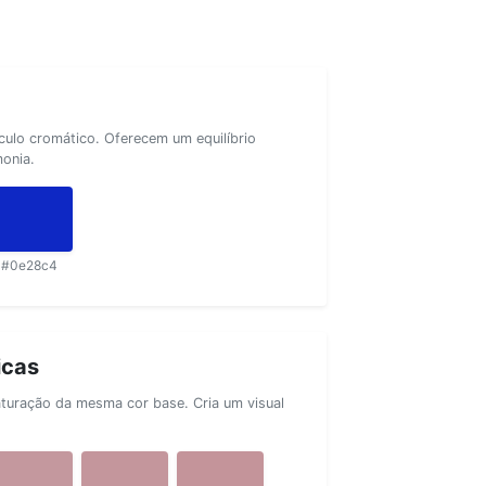
rculo cromático. Oferecem um equilíbrio
monia.
#0e28c4
icas
aturação da mesma cor base. Cria um visual