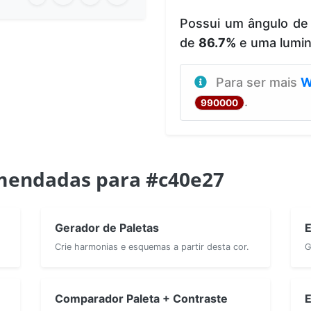
Possui um ângulo de
de
86.7%
e uma lumi
Para ser mais
W
.
990000
mendadas para #c40e27
Gerador de Paletas
E
Crie harmonias e esquemas a partir desta cor.
G
Comparador Paleta + Contraste
E