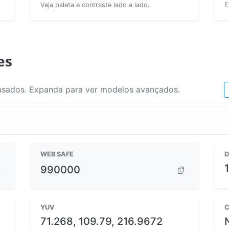
Veja paleta e contraste lado a lado.
E
es
usados. Expanda para ver modelos avançados.
WEB SAFE
D
990000
YUV
C
71.268, 109.79, 216.9672