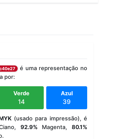
é uma representação no
c40e27
 por:
Verde
Azul
14
39
MYK
(usado para impressão), é
iano,
92.9%
Magenta,
80.1%
o.