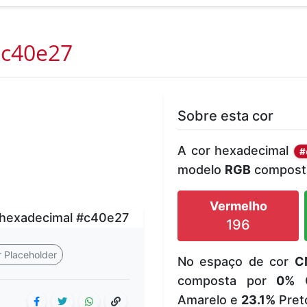
c40e27
Sobre esta cor
A cor hexadecimal
#
modelo
RGB
composta
Vermelho
196
 Placeholder
No espaço de cor
C
composta por
0%
C
Amarelo e
23.1%
Pret