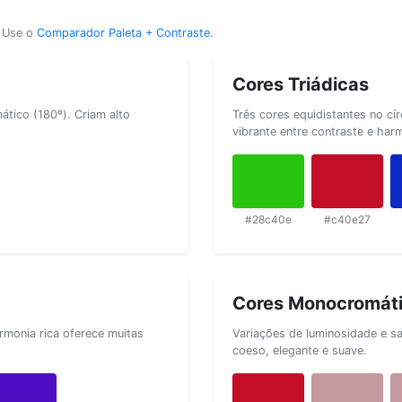
? Use o
Comparador Paleta + Contraste
.
Cores Triádicas
tico (180º). Criam alto
Três cores equidistantes no cí
vibrante entre contraste e har
#28c40e
#c40e27
Cores Monocromát
rmonia rica oferece muitas
Variações de luminosidade e s
coeso, elegante e suave.