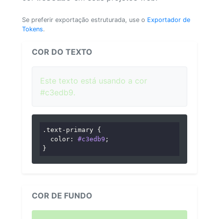
Se preferir exportação estruturada, use o
Exportador de
Tokens
.
COR DO TEXTO
Este texto está usando a cor
#c3edb9.
.text-primary
 {

color
: 
#c3edb9
;

}
COR DE FUNDO