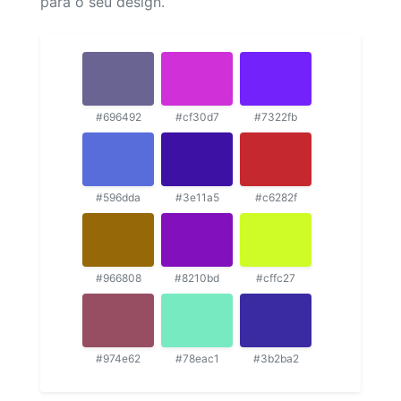
para o seu design.
#696492
#cf30d7
#7322fb
#596dda
#3e11a5
#c6282f
#966808
#8210bd
#cffc27
#974e62
#78eac1
#3b2ba2