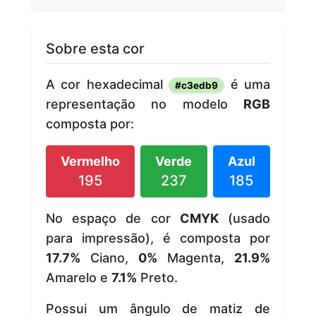
Sobre esta cor
A cor hexadecimal
é uma
#c3edb9
representação no modelo
RGB
composta por:
Vermelho
Verde
Azul
195
237
185
No espaço de cor
CMYK
(usado
para impressão), é composta por
17.7%
Ciano,
0%
Magenta,
21.9%
Amarelo e
7.1%
Preto.
Possui um ângulo de matiz de