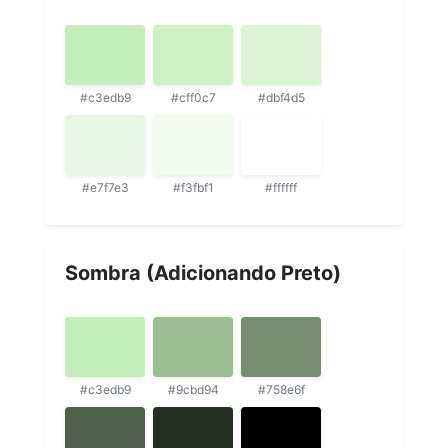
#c3edb9
#cff0c7
#dbf4d5
#e7f7e3
#f3fbf1
#ffffff
Sombra (Adicionando Preto)
#c3edb9
#9cbd94
#758e6f