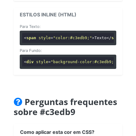
ESTILOS INLINE (HTML)
Para Texto:
<
span
style
=
"color:#c3edb9;"
>
Texto
</
span
>
Para Fundo:
<
div
style
=
"background-color:#c3edb9;"
>
...
</
di
Perguntas frequentes
sobre #c3edb9
Como aplicar esta cor em CSS?