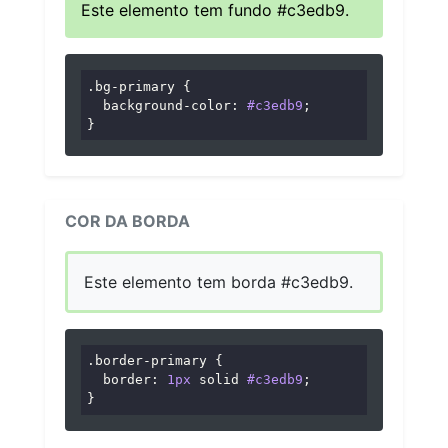
Este elemento tem fundo #c3edb9.
.bg-primary
 {

background-color
: 
#c3edb9
;

}
COR DA BORDA
Este elemento tem borda #c3edb9.
.border-primary
 {

border
: 
1px
 solid 
#c3edb9
;

}