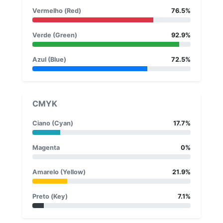
Vermelho (Red)
76.5%
Verde (Green)
92.9%
Azul (Blue)
72.5%
CMYK
Ciano (Cyan)
17.7%
Magenta
0%
Amarelo (Yellow)
21.9%
Preto (Key)
7.1%