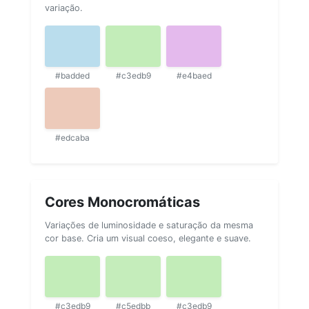
variação.
#badded
#c3edb9
#e4baed
#edcaba
Cores Monocromáticas
Variações de luminosidade e saturação da mesma
cor base. Cria um visual coeso, elegante e suave.
#c3edb9
#c5edbb
#c3edb9