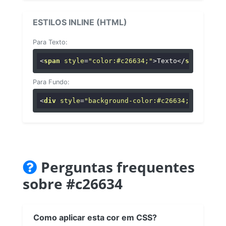
ESTILOS INLINE (HTML)
Para Texto:
<
span
style
=
"color:#c26634;"
>
Texto
</
span
>
Para Fundo:
<
div
style
=
"background-color:#c26634;"
>
...
</
di
Perguntas frequentes
sobre #c26634
Como aplicar esta cor em CSS?