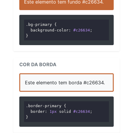
Este elemento tem fundo #c26634.
.bg-primary
 {

background-color
: 
#c26634
;

}
COR DA BORDA
Este elemento tem borda #c26634.
.border-primary
 {

border
: 
1px
 solid 
#c26634
;

}