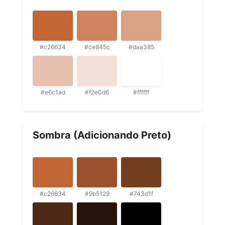
#c26634
#ce845c
#daa385
#e6c1ad
#f2e0d6
#ffffff
Sombra (Adicionando Preto)
#c26634
#9b5129
#743d1f