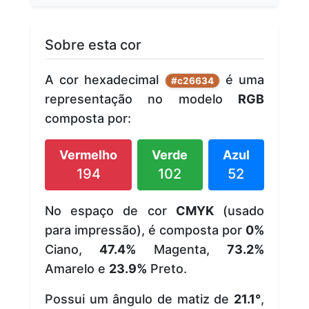
Sobre esta cor
A cor hexadecimal
é uma
#c26634
representação no modelo
RGB
composta por:
Vermelho
Verde
Azul
194
102
52
No espaço de cor
CMYK
(usado
para impressão), é composta por
0%
Ciano,
47.4%
Magenta,
73.2%
Amarelo e
23.9%
Preto.
Possui um ângulo de matiz de
21.1°
,