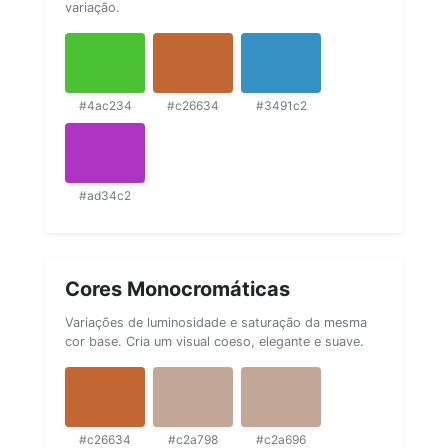
variação.
#4ac234
#c26634
#3491c2
#ad34c2
Cores Monocromáticas
Variações de luminosidade e saturação da mesma
cor base. Cria um visual coeso, elegante e suave.
#c26634
#c2a798
#c2a696