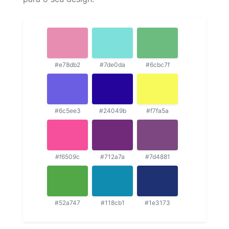
#e78db2
#7de0da
#6cbc7f
#6c5ee3
#24049b
#f7fa5a
#f6509c
#712a7a
#7d4881
#52a747
#118cb1
#1e3173