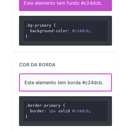
Este elemento tem fundo #c24dcb.
.bg-primary
 {

background-color
: 
#c24dcb
;

}
COR DA BORDA
Este elemento tem borda #c24dcb.
.border-primary
 {

border
: 
1px
 solid 
#c24dcb
;

}