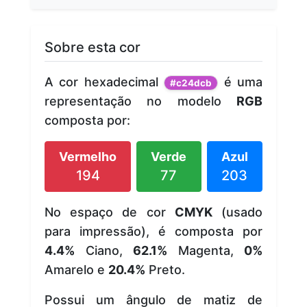
Sobre esta cor
A cor hexadecimal
é uma
#c24dcb
representação no modelo
RGB
composta por:
Vermelho
Verde
Azul
194
77
203
No espaço de cor
CMYK
(usado
para impressão), é composta por
4.4%
Ciano,
62.1%
Magenta,
0%
Amarelo e
20.4%
Preto.
Possui um ângulo de matiz de