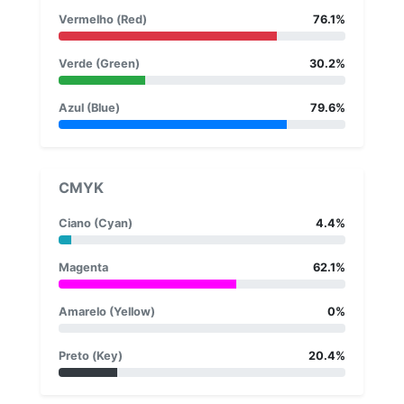
Vermelho (Red)
76.1%
Verde (Green)
30.2%
Azul (Blue)
79.6%
CMYK
Ciano (Cyan)
4.4%
Magenta
62.1%
Amarelo (Yellow)
0%
Preto (Key)
20.4%