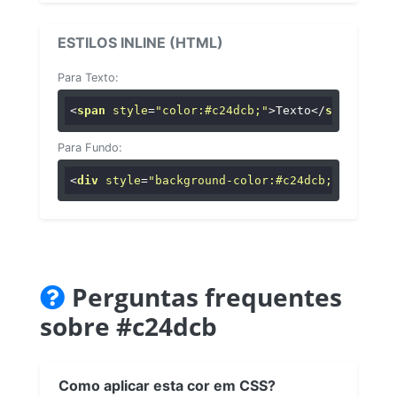
ESTILOS INLINE (HTML)
Para Texto:
<
span
style
=
"color:#c24dcb;"
>
Texto
</
span
>
Para Fundo:
<
div
style
=
"background-color:#c24dcb;"
>
...
</
di
Perguntas frequentes
sobre #c24dcb
Como aplicar esta cor em CSS?