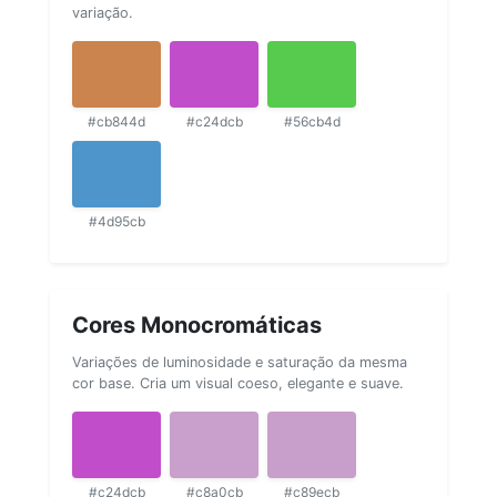
variação.
#cb844d
#c24dcb
#56cb4d
#4d95cb
Cores Monocromáticas
Variações de luminosidade e saturação da mesma
cor base. Cria um visual coeso, elegante e suave.
#c24dcb
#c8a0cb
#c89ecb