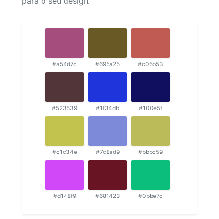
para o seu design.
#a54d7c
#695a25
#c05b53
#523539
#1f34db
#100e5f
#c1c34e
#7c8ad9
#bbbc59
#d148f9
#681423
#0bbe7c