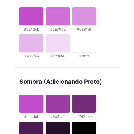
#c24dcb
#ce70d5
#da94df
#e6b7ea
#f2dbf4
#ffffff
Sombra (Adicionando Preto)
#c24dcb
#9b3da2
#742e79