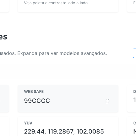
Veja paleta e contraste lado a lado.
E
es
usados. Expanda para ver modelos avançados.
WEB SAFE
D
99CCCC
YUV
C
229.44, 119.2867, 102.0085