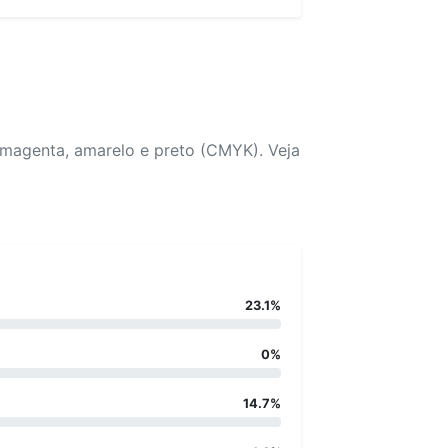
 magenta, amarelo e preto (CMYK). Veja
23.1%
0%
14.7%