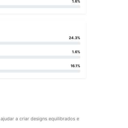
1.6%
24.3%
1.6%
16.1%
udar a criar designs equilibrados e