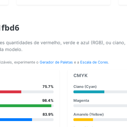
1fbd6
s quantidades de vermelho, verde e azul (RGB), ou ciano,
da modelo.
lizáveis, experimente o
Gerador de Paletas
e a
Escala de Cores
.
CMYK
75.7%
Ciano (Cyan)
98.4%
Magenta
83.9%
Amarelo (Yellow)