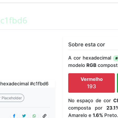
c1fbd6
Sobre esta cor
A cor hexadecimal
#
modelo
RGB
composta
Vermelho
193
 Placeholder
No espaço de cor
C
composta por
23.1
Amarelo e
1.6%
Preto