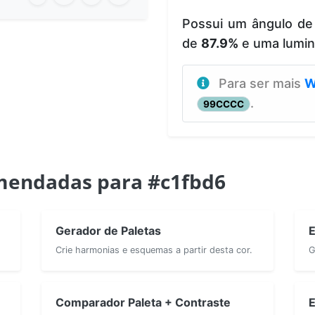
Possui um ângulo de
de
87.9%
e uma lumi
Para ser mais
W
.
99CCCC
mendadas para #c1fbd6
Gerador de Paletas
E
Crie harmonias e esquemas a partir desta cor.
G
Comparador Paleta + Contraste
E