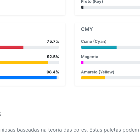
Preto (Key)
CMY
75.7%
Ciano (Cyan)
92.5%
Magenta
98.4%
Amarelo (Yellow)
s
osas baseadas na teoria das cores. Estas paletas podem aj