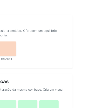
rculo cromático. Oferecem um equilíbrio
monia.
#fbd6c1
icas
aturação da mesma cor base. Cria um visual