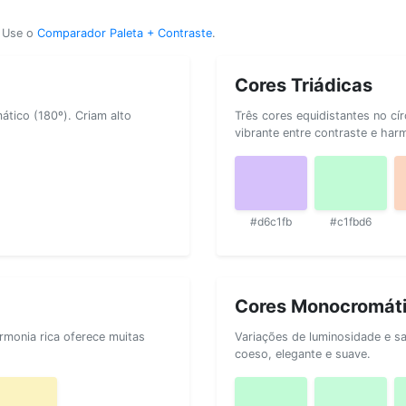
? Use o
Comparador Paleta + Contraste
.
Cores Triádicas
tico (180º). Criam alto
Três cores equidistantes no cí
vibrante entre contraste e har
#d6c1fb
#c1fbd6
Cores Monocromát
rmonia rica oferece muitas
Variações de luminosidade e s
coeso, elegante e suave.