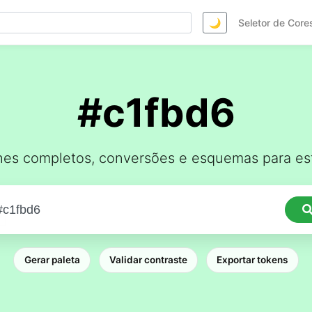
🌙
Seletor de Core
#c1fbd6
hes completos, conversões e esquemas para est
Gerar paleta
Validar contraste
Exportar tokens