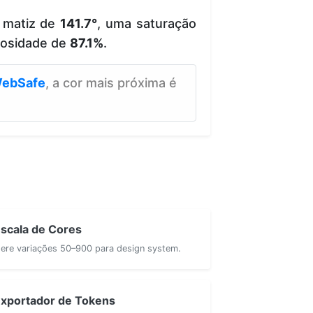
 matiz de
141.7°
, uma saturação
nosidade de
87.1%
.
ebSafe
, a cor mais próxima é
scala de Cores
ere variações 50–900 para design system.
xportador de Tokens