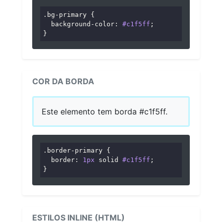
.bg-primary
 {

background-color
: 
#c1f5ff
;

}
COR DA BORDA
Este elemento tem borda #c1f5ff.
.border-primary
 {

border
: 
1px
 solid 
#c1f5ff
;

}
ESTILOS INLINE (HTML)