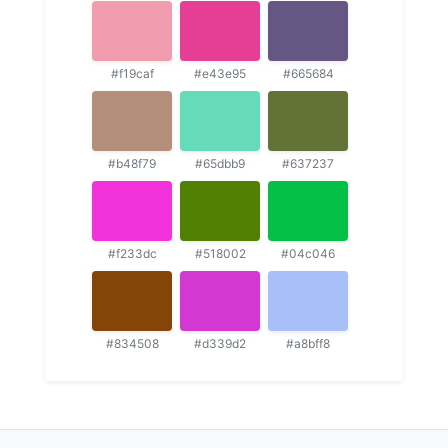
#f19caf
#e43e95
#665684
#b48f79
#65dbb9
#637237
#f233dc
#518002
#04c046
#834508
#d339d2
#a8bff8