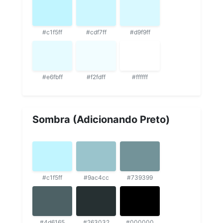
#c1f5ff
#cdf7ff
#d9f9ff
#e6fbff
#f2fdff
#ffffff
Sombra (Adicionando Preto)
#c1f5ff
#9ac4cc
#739399
#4d6165
#263032
#000000