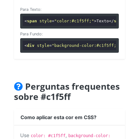
Para Texto:
<
span
style
=
"color:#c1f5ff;"
>
Texto
</
span
>
Para Fundo:
<
div
style
=
"background-color:#c1f5ff;"
>
...
</
di
Perguntas frequentes
sobre #c1f5ff
Como aplicar esta cor em CSS?
Use
,
color: #c1f5ff
background-color: