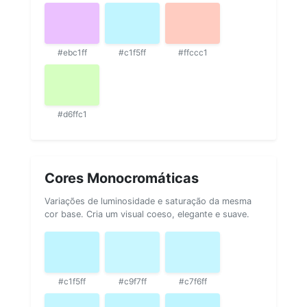
#ebc1ff
#c1f5ff
#ffccc1
#d6ffc1
Cores Monocromáticas
Variações de luminosidade e saturação da mesma
cor base. Cria um visual coeso, elegante e suave.
#c1f5ff
#c9f7ff
#c7f6ff