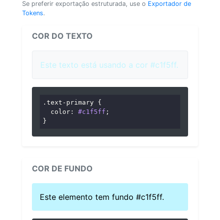
Se preferir exportação estruturada, use o
Exportador de
Tokens
.
COR DO TEXTO
Este texto está usando a cor #c1f5ff.
.text-primary
 {

color
: 
#c1f5ff
;

}
COR DE FUNDO
Este elemento tem fundo #c1f5ff.