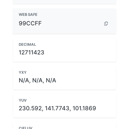
WEB SAFE
99CCFF
DECIMAL
12711423
YXY
N/A, N/A, N/A
YUV
230.592, 141.7743, 101.1869
CIELUV