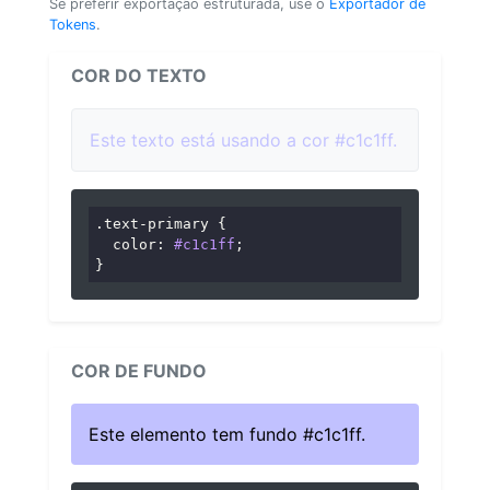
Se preferir exportação estruturada, use o
Exportador de
Tokens
.
COR DO TEXTO
Este texto está usando a cor #c1c1ff.
.text-primary
 {

color
: 
#c1c1ff
;

}
COR DE FUNDO
Este elemento tem fundo #c1c1ff.