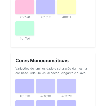
#ffc1e0
#c1c1ff
#ffffc1
#c1ffe0
Cores Monocromáticas
Variações de luminosidade e saturação da mesma
cor base. Cria um visual coeso, elegante e suave.
#c1c1ff
#c9c9ff
#c7c7ff