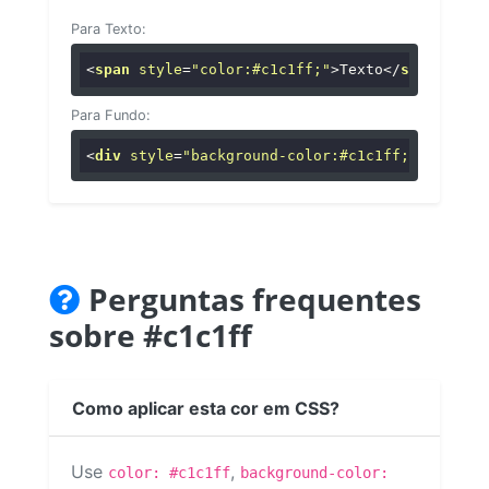
Para Texto:
<
span
style
=
"color:#c1c1ff;"
>
Texto
</
span
>
Para Fundo:
<
div
style
=
"background-color:#c1c1ff;"
>
...
</
di
Perguntas frequentes
sobre #c1c1ff
Como aplicar esta cor em CSS?
Use
,
color: #c1c1ff
background-color: