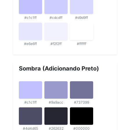
#c1c1ff
#cdcdff
#d9d9ff
#e6e6ff
#f2f2ff
#ffffff
Sombra (Adicionando Preto)
#c1c1ff
#9a9acc
#737399
#4d4d65
#262632
#000000