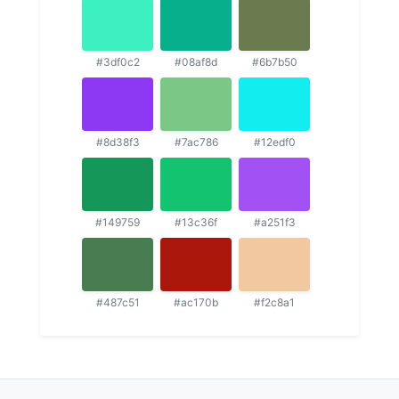
#3df0c2
#08af8d
#6b7b50
#8d38f3
#7ac786
#12edf0
#149759
#13c36f
#a251f3
#487c51
#ac170b
#f2c8a1