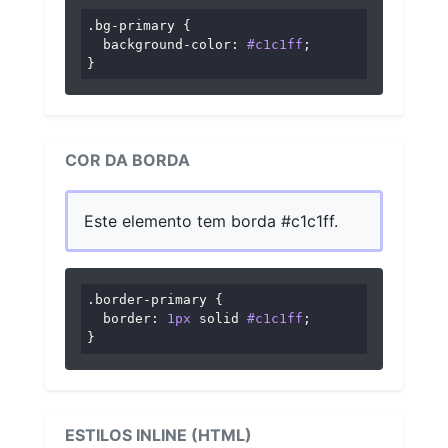
.bg-primary
 {

background-color
: 
#c1c1ff
;

}
COR DA BORDA
Este elemento tem borda #c1c1ff.
.border-primary
 {

border
: 
1px
 solid 
#c1c1ff
;

}
ESTILOS INLINE (HTML)