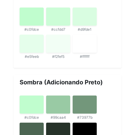
#c0fdce
#ccfdd7
#d9fde1
#e5feeb
#f2fef5
#ffffff
Sombra (Adicionando Preto)
#c0fdce
#99caa4
#73977b