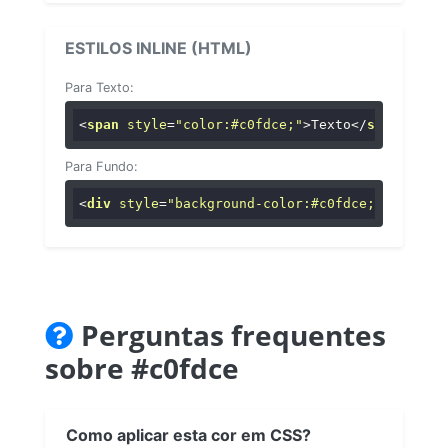
ESTILOS INLINE (HTML)
Para Texto:
<
span
style
=
"color:#c0fdce;"
>
Texto
</
span
>
Para Fundo:
<
div
style
=
"background-color:#c0fdce;"
>
...
</
di
Perguntas frequentes
sobre #c0fdce
Como aplicar esta cor em CSS?