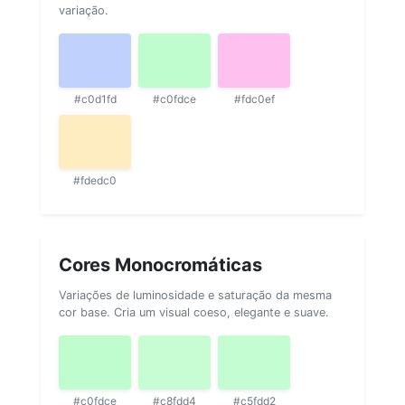
variação.
#c0d1fd
#c0fdce
#fdc0ef
#fdedc0
Cores Monocromáticas
Variações de luminosidade e saturação da mesma
cor base. Cria um visual coeso, elegante e suave.
#c0fdce
#c8fdd4
#c5fdd2