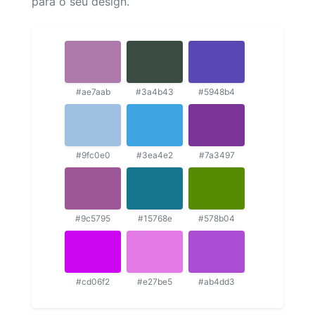
para o seu design.
#ae7aab
#3a4b43
#5948b4
#9fc0e0
#3ea4e2
#7a3497
#9c5795
#15768e
#578b04
#cd06f2
#e27be5
#ab4dd3