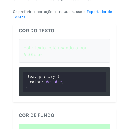
Se preferir exportação estruturada, use o
Exportador de
Tokens
.
COR DO TEXTO
Este texto está usando a cor
#c0fdce.
.text-primary
 {

color
: 
#c0fdce
;

}
COR DE FUNDO