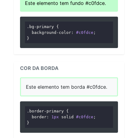
Este elemento tem fundo #c0fdce.
.bg-primary
 {

background-color
: 
#c0fdce
;

}
COR DA BORDA
Este elemento tem borda #c0fdce.
.border-primary
 {

border
: 
1px
 solid 
#c0fdce
;

}