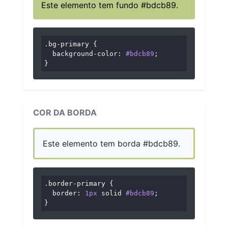
Este elemento tem fundo #bdcb89.
.bg-primary
 {

background-color
: 
#bdcb89
;

}
COR DA BORDA
Este elemento tem borda #bdcb89.
.border-primary
 {

border
: 
1px
 solid 
#bdcb89
;

}