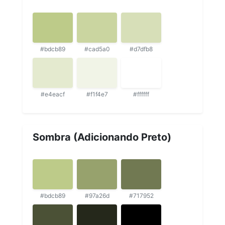
#bdcb89
#cad5a0
#d7dfb8
#e4eacf
#f1f4e7
#ffffff
Sombra (Adicionando Preto)
#bdcb89
#97a26d
#717952