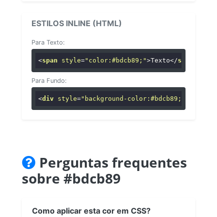
ESTILOS INLINE (HTML)
Para Texto:
<
span
style
=
"color:#bdcb89;"
>
Texto
</
span
>
Para Fundo:
<
div
style
=
"background-color:#bdcb89;"
>
...
</
di
Perguntas frequentes
sobre #bdcb89
Como aplicar esta cor em CSS?