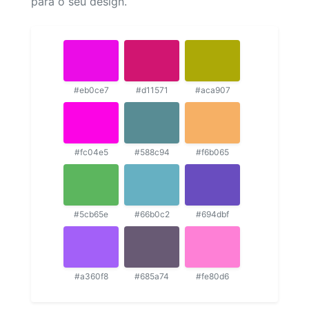
para o seu design.
#eb0ce7
#d11571
#aca907
#fc04e5
#588c94
#f6b065
#5cb65e
#66b0c2
#694dbf
#a360f8
#685a74
#fe80d6