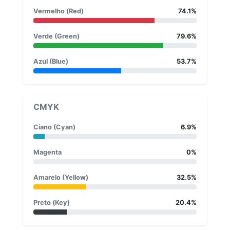
Vermelho (Red)
74.1%
Verde (Green)
79.6%
Azul (Blue)
53.7%
CMYK
Ciano (Cyan)
6.9%
Magenta
0%
Amarelo (Yellow)
32.5%
Preto (Key)
20.4%