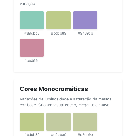
variação.
#89cbb8
#bdcb89
#9789cb
#cb899d
Cores Monocromáticas
Variações de luminosidade e saturação da mesma
cor base. Cria um visual coeso, elegante e suave.
#bdcb89
#c2cba0
#c2cb9e