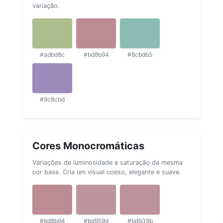
variação.
#adbd8c
#bd8b94
#8cbdb5
#9c8cbd
Cores Monocromáticas
Variações de luminosidade e saturação da mesma
cor base. Cria um visual coeso, elegante e suave.
#bd8b94
#bd959d
#bd939b