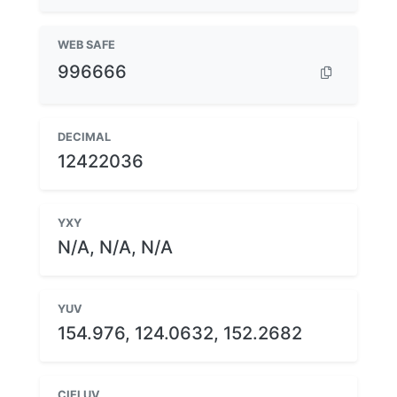
WEB SAFE
996666
DECIMAL
12422036
YXY
N/A, N/A, N/A
YUV
154.976, 124.0632, 152.2682
CIELUV