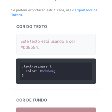
Se preferir exportação estruturada, use o
Exportador de
Tokens
.
COR DO TEXTO
Este texto está usando a cor
#bd8b94.
.text-primary
 {

color
: 
#bd8b94
;

}
COR DE FUNDO