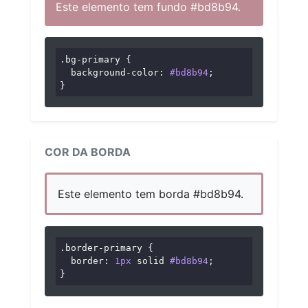
Este elemento tem fundo #bd8b94.
.bg-primary
 {

background-color
: 
#bd8b94
;

}
COR DA BORDA
Este elemento tem borda #bd8b94.
.border-primary
 {

border
: 
1px
 solid 
#bd8b94
;

}