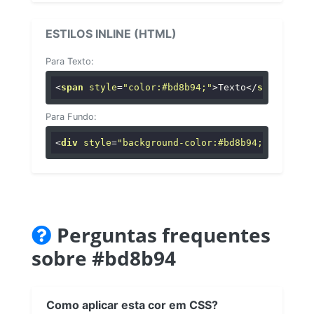
ESTILOS INLINE (HTML)
Para Texto:
<
span
style
=
"color:#bd8b94;"
>
Texto
</
span
>
Para Fundo:
<
div
style
=
"background-color:#bd8b94;"
>
...
</
di
Perguntas frequentes
sobre #bd8b94
Como aplicar esta cor em CSS?