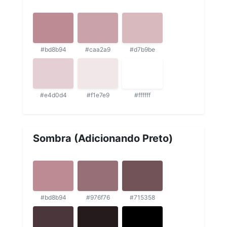
#bd8b94
#caa2a9
#d7b9be
#e4d0d4
#f1e7e9
#ffffff
Sombra (Adicionando Preto)
#bd8b94
#976f76
#715358