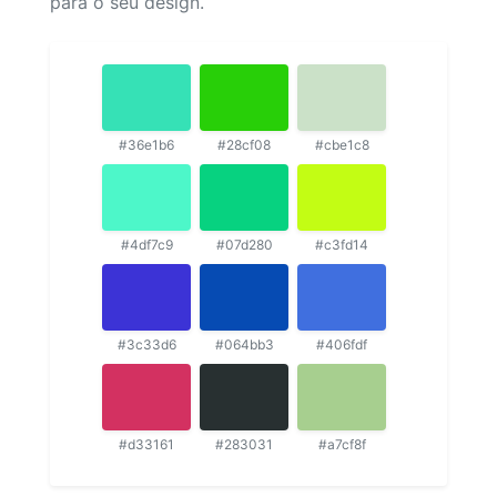
para o seu design.
#36e1b6
#28cf08
#cbe1c8
#4df7c9
#07d280
#c3fd14
#3c33d6
#064bb3
#406fdf
#d33161
#283031
#a7cf8f