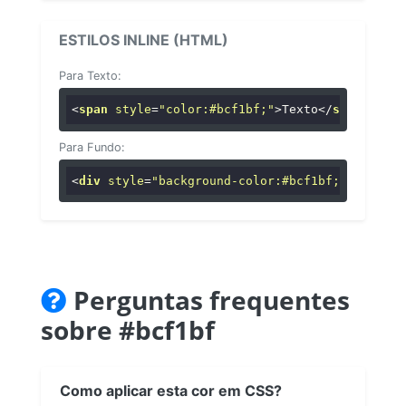
ESTILOS INLINE (HTML)
Para Texto:
<
span
style
=
"color:#bcf1bf;"
>
Texto
</
span
>
Para Fundo:
<
div
style
=
"background-color:#bcf1bf;"
>
...
</
di
Perguntas frequentes
sobre #bcf1bf
Como aplicar esta cor em CSS?