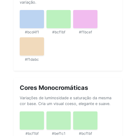
variação.
#bcd4f1
#bcf1bf
#f1bcef
#f1dabc
Cores Monocromáticas
Variações de luminosidade e saturação da mesma
cor base. Cria um visual coeso, elegante e suave.
#bcf1bf
#bef1c1
#bcf1bf