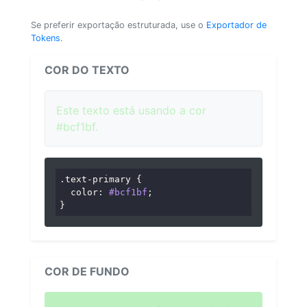
Se preferir exportação estruturada, use o
Exportador de
Tokens
.
COR DO TEXTO
Este texto está usando a cor
#bcf1bf.
.text-primary
 {

color
: 
#bcf1bf
;

}
COR DE FUNDO