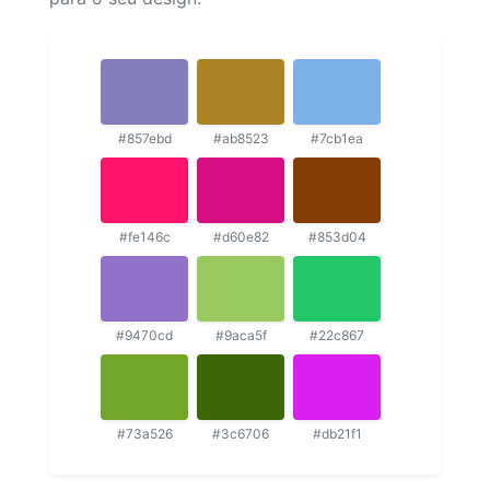
#857ebd
#ab8523
#7cb1ea
#fe146c
#d60e82
#853d04
#9470cd
#9aca5f
#22c867
#73a526
#3c6706
#db21f1