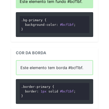
Este elemento tem fundo #bcf1bf.
.bg-primary
 {

background-color
: 
#bcf1bf
;

}
COR DA BORDA
Este elemento tem borda #bcf1bf.
.border-primary
 {

border
: 
1px
 solid 
#bcf1bf
;

}