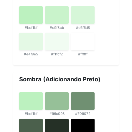
#bcf1bf
#c9f3cb
#d6f6d8
#e4f9e5
#f1fcf2
#ffffff
Sombra (Adicionando Preto)
#bcf1bf
#96c098
#709072