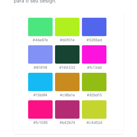
para o seu design.
#4be67e
#b0f01e
#5265ed
#8191f4
#164332
#fc13dd
#15b9f4
#c98a1e
#92bd15
#fc1085
#b42b74
#c4d52d