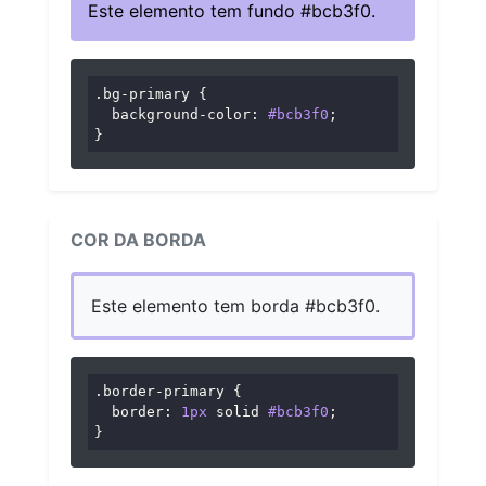
Este elemento tem fundo #bcb3f0.
.bg-primary
 {

background-color
: 
#bcb3f0
;

}
COR DA BORDA
Este elemento tem borda #bcb3f0.
.border-primary
 {

border
: 
1px
 solid 
#bcb3f0
;

}