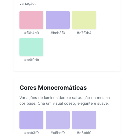
variação.
#f0b4c9
#bcb3f0
#e7f0b4
#b4f0db
Cores Monocromáticas
Variações de luminosidade e saturação da mesma
cor base. Cria um visual coeso, elegante e suave.
#bcb3f0
#c5bdf0
#c3bbf0