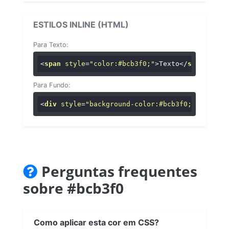
ESTILOS INLINE (HTML)
Para Texto:
<
span
style
=
"color:#bcb3f0;"
>
Texto
</
span
>
Para Fundo:
<
div
style
=
"background-color:#bcb3f0;"
>
...
</
di
Perguntas frequentes
sobre #bcb3f0
Como aplicar esta cor em CSS?