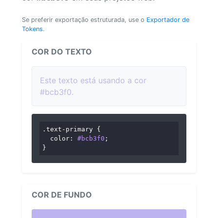
Se preferir exportação estruturada, use o
Exportador de
Tokens
.
COR DO TEXTO
Este texto está usando a cor
#bcb3f0.
.text-primary
 {

color
: 
#bcb3f0
;

}
COR DE FUNDO