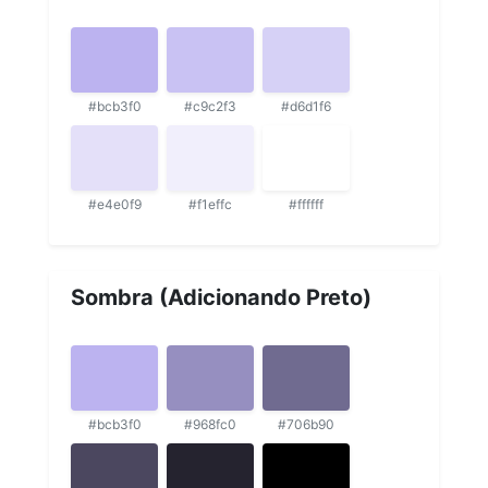
#bcb3f0
#c9c2f3
#d6d1f6
#e4e0f9
#f1effc
#ffffff
Sombra (Adicionando Preto)
#bcb3f0
#968fc0
#706b90