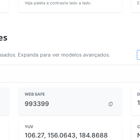
Veja paleta e contraste lado a lado.
E
es
usados. Expanda para ver modelos avançados.
WEB SAFE
D
993399
YUV
C
106.27, 156.0643, 184.8688