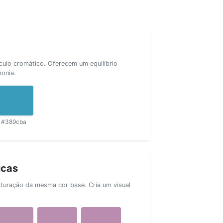
rculo cromático. Oferecem um equilíbrio
monia.
#389cba
icas
aturação da mesma cor base. Cria um visual