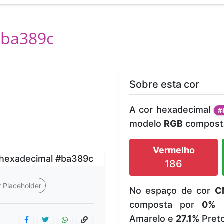
ba389c
Sobre esta cor
A cor hexadecimal
#
modelo
RGB
composta
Vermelho
186
 Placeholder
No espaço de cor
C
composta por
0%
C
Amarelo e
27.1%
Preto