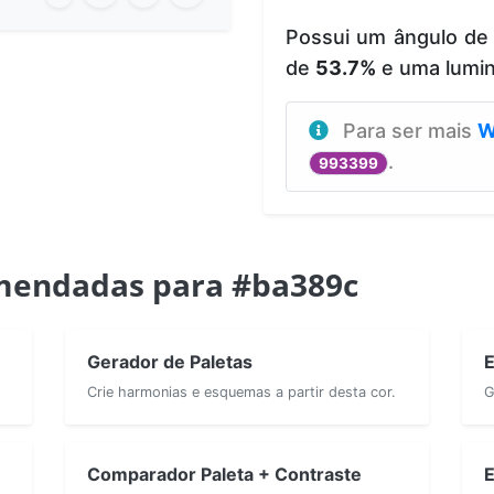
Possui um ângulo de
de
53.7%
e uma lumi
Para ser mais
W
.
993399
mendadas para #ba389c
Gerador de Paletas
E
Crie harmonias e esquemas a partir desta cor.
G
Comparador Paleta + Contraste
E