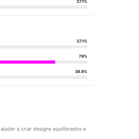
27.1%
27.1%
78%
38.8%
udar a criar designs equilibrados e