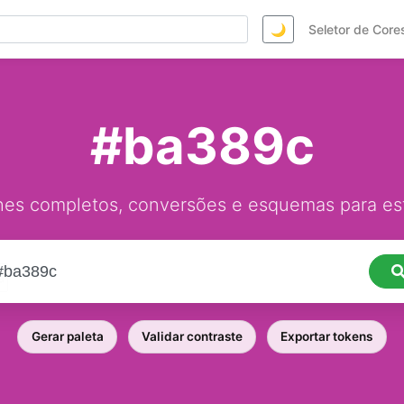
🌙
Seletor de Core
#ba389c
hes completos, conversões e esquemas para est
Gerar paleta
Validar contraste
Exportar tokens