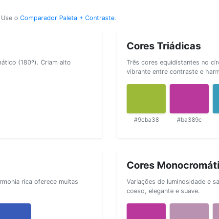
? Use o
Comparador Paleta + Contraste
.
Cores Triádicas
tico (180º). Criam alto
Três cores equidistantes no cí
vibrante entre contraste e har
#9cba38
#ba389c
Cores Monocromát
rmonia rica oferece muitas
Variações de luminosidade e s
coeso, elegante e suave.