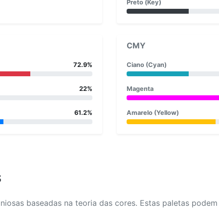
Preto (Key)
CMY
72.9%
Ciano (Cyan)
22%
Magenta
61.2%
Amarelo (Yellow)
s
osas baseadas na teoria das cores. Estas paletas podem aj