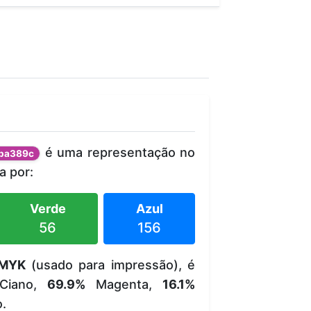
é uma representação no
ba389c
 por:
Verde
Azul
56
156
MYK
(usado para impressão), é
iano,
69.9%
Magenta,
16.1%
.