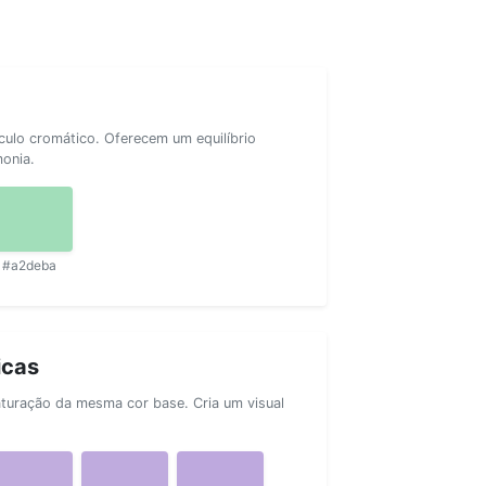
rculo cromático. Oferecem um equilíbrio
monia.
#a2deba
icas
aturação da mesma cor base. Cria um visual