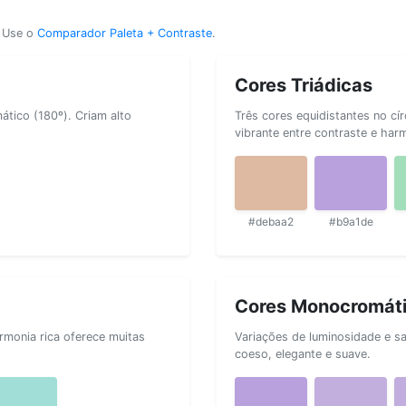
? Use o
Comparador Paleta + Contraste
.
Cores Triádicas
tico (180º). Criam alto
Três cores equidistantes no cí
vibrante entre contraste e har
#debaa2
#b9a1de
Cores Monocromát
rmonia rica oferece muitas
Variações de luminosidade e s
coeso, elegante e suave.