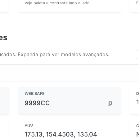
Veja paleta e contraste lado a lado.
E
es
usados. Expanda para ver modelos avançados.
WEB SAFE
D
9999CC
YUV
C
175.13, 154.4503, 135.04