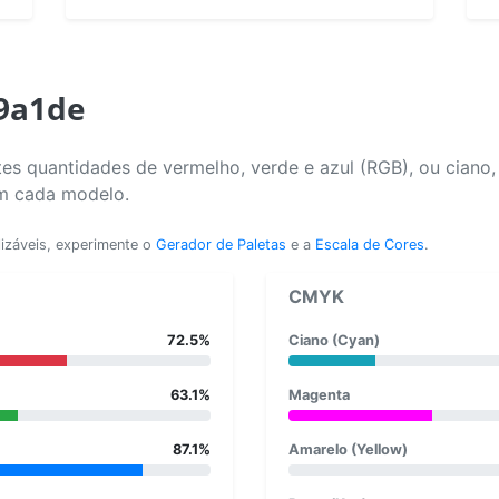
b9a1de
es quantidades de vermelho, verde e azul (RGB), ou ciano
em cada modelo.
lizáveis, experimente o
Gerador de Paletas
e a
Escala de Cores
.
CMYK
72.5%
Ciano (Cyan)
63.1%
Magenta
87.1%
Amarelo (Yellow)