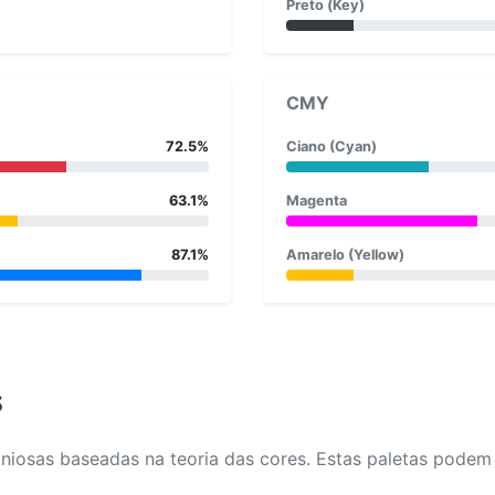
Preto (Key)
CMY
72.5%
Ciano (Cyan)
63.1%
Magenta
87.1%
Amarelo (Yellow)
s
osas baseadas na teoria das cores. Estas paletas podem aj