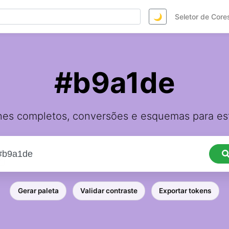
🌙
Seletor de Core
#b9a1de
hes completos, conversões e esquemas para est
Gerar paleta
Validar contraste
Exportar tokens