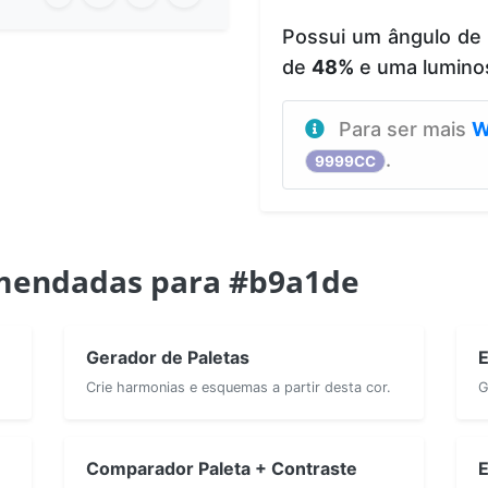
Possui um ângulo de
de
48%
e uma lumino
Para ser mais
W
.
9999CC
mendadas para #b9a1de
Gerador de Paletas
E
Crie harmonias e esquemas a partir desta cor.
G
Comparador Paleta + Contraste
E