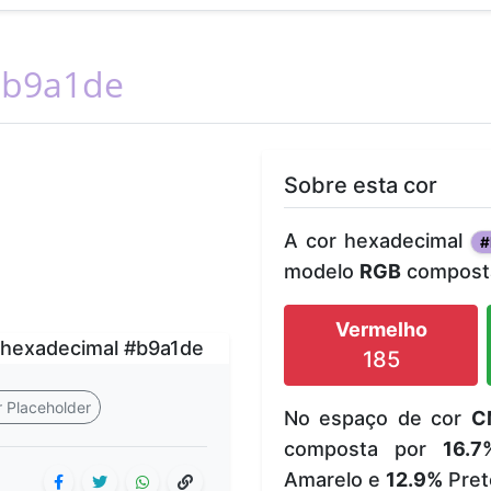
b9a1de
Sobre esta cor
A cor hexadecimal
#
modelo
RGB
composta
Vermelho
185
 Placeholder
No espaço de cor
C
composta por
16.7
Amarelo e
12.9%
Pret