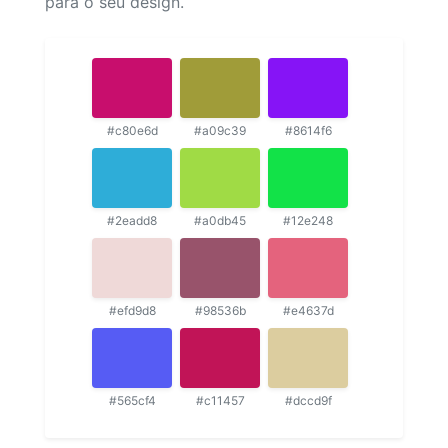
para o seu design.
#c80e6d
#a09c39
#8614f6
#2eadd8
#a0db45
#12e248
#efd9d8
#98536b
#e4637d
#565cf4
#c11457
#dccd9f