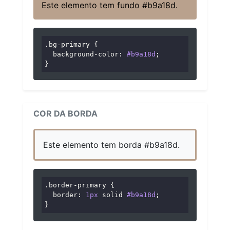
Este elemento tem fundo #b9a18d.
.bg-primary
 {

background-color
: 
#b9a18d
;

}
COR DA BORDA
Este elemento tem borda #b9a18d.
.border-primary
 {

border
: 
1px
 solid 
#b9a18d
;

}