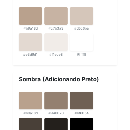
#b9a18d
#c7b3a3
#d5c6ba
#e3d9d1
#f1ece8
#ffffff
Sombra (Adicionando Preto)
#b9a18d
#948070
#6f6054