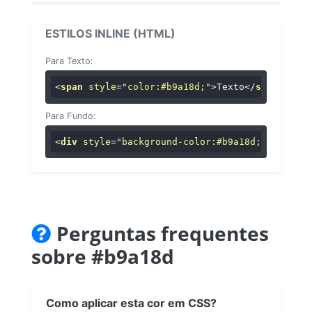
ESTILOS INLINE (HTML)
Para Texto:
<
span
style
=
"color:#b9a18d;"
>
Texto
</
span
>
Para Fundo:
<
div
style
=
"background-color:#b9a18d;"
>
...
</
di
Perguntas frequentes
sobre #b9a18d
Como aplicar esta cor em CSS?