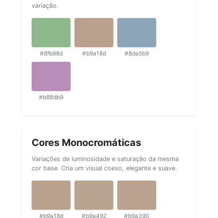
variação.
#8fb98d
#b9a18d
#8da5b9
#b88db9
Cores Monocromáticas
Variações de luminosidade e saturação da mesma
cor base. Cria um visual coeso, elegante e suave.
#b9a18d
#b9a492
#b9a390