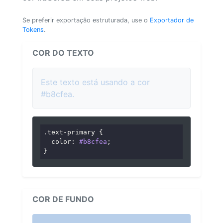
Se preferir exportação estruturada, use o
Exportador de
Tokens
.
COR DO TEXTO
Este texto está usando a cor
#b8cfea.
.text-primary
 {

color
: 
#b8cfea
;

}
COR DE FUNDO