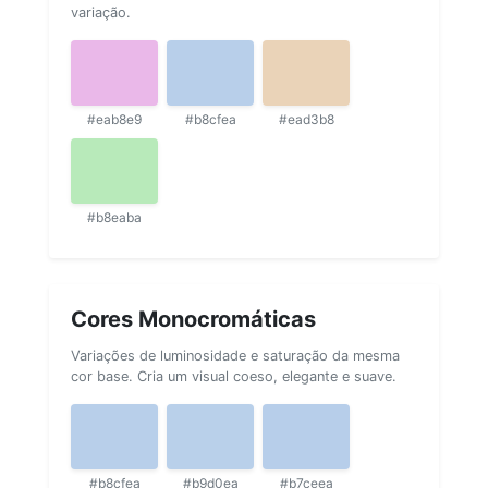
variação.
#eab8e9
#b8cfea
#ead3b8
#b8eaba
Cores Monocromáticas
Variações de luminosidade e saturação da mesma
cor base. Cria um visual coeso, elegante e suave.
#b8cfea
#b9d0ea
#b7ceea