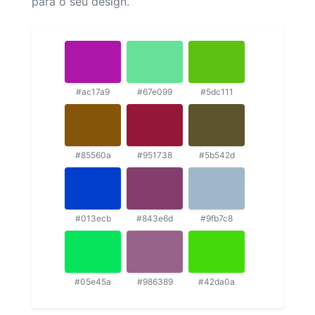
para o seu design.
#ac17a9
#67e099
#5dc111
#85560a
#951738
#5b542d
#013ecb
#843e6d
#9fb7c8
#05e45a
#986389
#42da0a