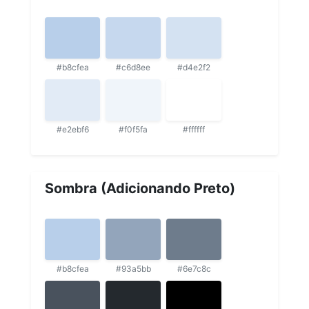
#b8cfea
#c6d8ee
#d4e2f2
#e2ebf6
#f0f5fa
#ffffff
Sombra (Adicionando Preto)
#b8cfea
#93a5bb
#6e7c8c