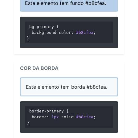
Este elemento tem fundo #b8cfea.
.bg-primary
 {

background-color
: 
#b8cfea
;

}
COR DA BORDA
Este elemento tem borda #b8cfea.
.border-primary
 {

border
: 
1px
 solid 
#b8cfea
;

}