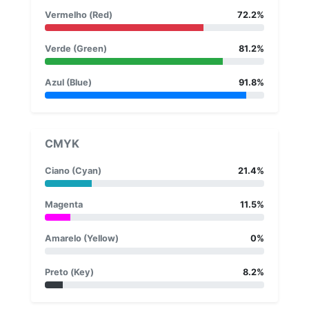
Vermelho (Red)
72.2%
Verde (Green)
81.2%
Azul (Blue)
91.8%
CMYK
Ciano (Cyan)
21.4%
Magenta
11.5%
Amarelo (Yellow)
0%
Preto (Key)
8.2%