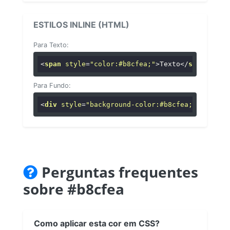
ESTILOS INLINE (HTML)
Para Texto:
<
span
style
=
"color:#b8cfea;"
>
Texto
</
span
>
Para Fundo:
<
div
style
=
"background-color:#b8cfea;"
>
...
</
di
Perguntas frequentes
sobre #b8cfea
Como aplicar esta cor em CSS?