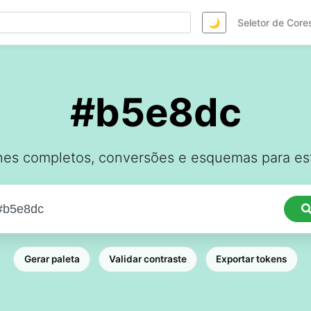
🌙
Seletor de Core
#b5e8dc
hes completos, conversões e esquemas para est
Gerar paleta
Validar contraste
Exportar tokens