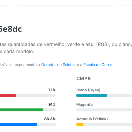
b5e8dc
es quantidades de vermelho, verde e azul (RGB), ou ciano
em cada modelo.
lizáveis, experimente o
Gerador de Paletas
e a
Escala de Cores
.
CMYK
71%
Ciano (Cyan)
91%
Magenta
86.3%
Amarelo (Yellow)