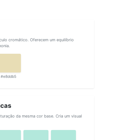
rculo cromático. Oferecem um equilíbrio
monia.
#e8ddb5
icas
aturação da mesma cor base. Cria um visual