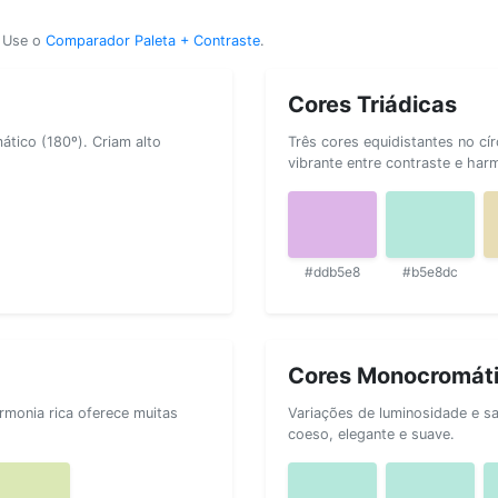
? Use o
Comparador Paleta + Contraste
.
Cores Triádicas
tico (180º). Criam alto
Três cores equidistantes no cí
vibrante entre contraste e har
#ddb5e8
#b5e8dc
Cores Monocromát
rmonia rica oferece muitas
Variações de luminosidade e s
coeso, elegante e suave.