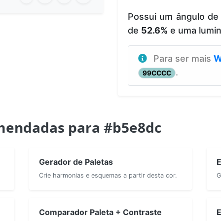
Possui um ângulo de
de
52.6%
e uma lumi
Para ser mais
W
.
99CCCC
mendadas para #b5e8dc
Gerador de Paletas
E
Crie harmonias e esquemas a partir desta cor.
G
Comparador Paleta + Contraste
E