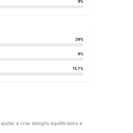
9%
29%
9%
13.7%
udar a criar designs equilibrados e