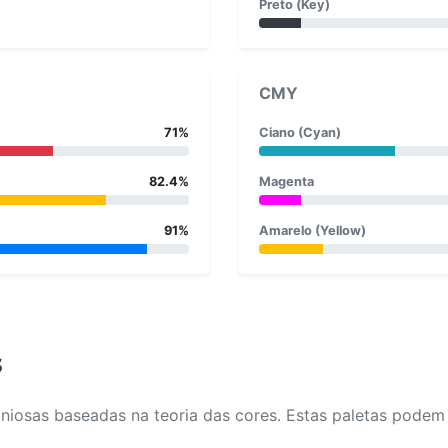
Preto (Key)
CMY
71%
Ciano (Cyan)
82.4%
Magenta
91%
Amarelo (Yellow)
s
osas baseadas na teoria das cores. Estas paletas podem aj