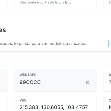
Veja paleta e contraste lado a lado.
E
es
usados. Expanda para ver modelos avançados.
WEB SAFE
D
99CCCC
YUV
C
215.383, 130.6055, 103.4757