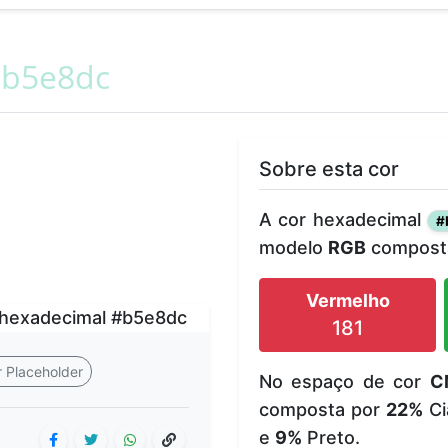
b5e8dc
Sobre esta cor
A cor hexadecimal
#
modelo
RGB
composta
Vermelho
181
 Placeholder
No espaço de cor
C
composta por
22%
Ci
e
9%
Preto.