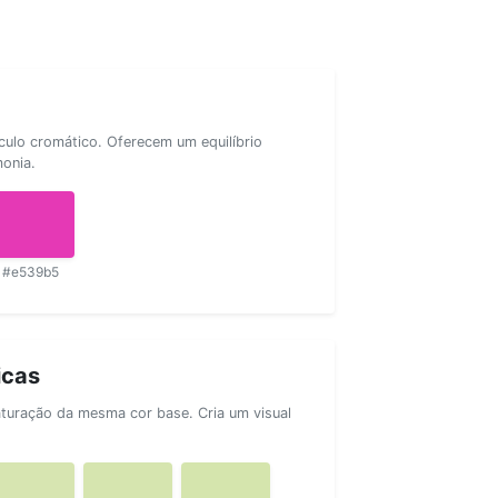
rculo cromático. Oferecem um equilíbrio
monia.
#e539b5
icas
aturação da mesma cor base. Cria um visual