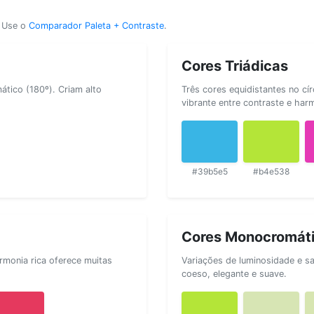
? Use o
Comparador Paleta + Contraste
.
Cores Triádicas
tico (180º). Criam alto
Três cores equidistantes no cí
vibrante entre contraste e har
#39b5e5
#b4e538
Cores Monocromát
rmonia rica oferece muitas
Variações de luminosidade e s
coeso, elegante e suave.