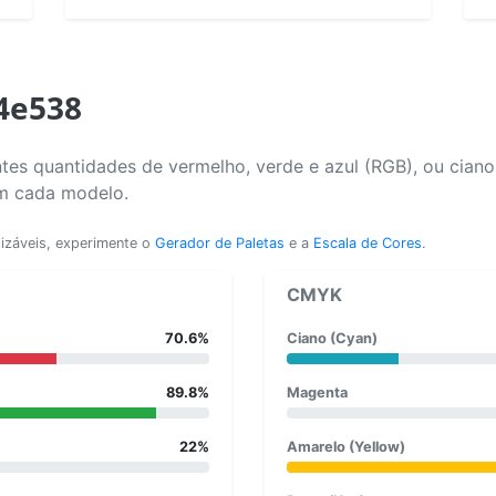
b4e538
tes quantidades de vermelho, verde e azul (RGB), ou cian
em cada modelo.
lizáveis, experimente o
Gerador de Paletas
e a
Escala de Cores
.
CMYK
70.6%
Ciano (Cyan)
89.8%
Magenta
22%
Amarelo (Yellow)