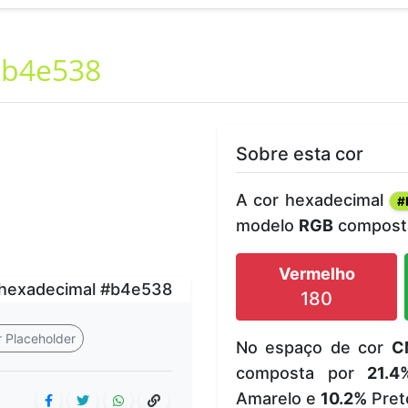
b4e538
Sobre esta cor
A cor hexadecimal
#
modelo
RGB
composta
Vermelho
180
 Placeholder
No espaço de cor
C
composta por
21.4
Amarelo e
10.2%
Pret