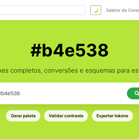
🌙
Seletor de Core
#b4e538
hes completos, conversões e esquemas para est
Gerar paleta
Validar contraste
Exportar tokens