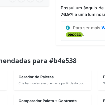
Possui um ângulo de
76.9%
e uma luminos
Para ser mais
W
.
99CC33
mendadas para #b4e538
Gerador de Paletas
E
Crie harmonias e esquemas a partir desta cor.
G
Comparador Paleta + Contraste
E