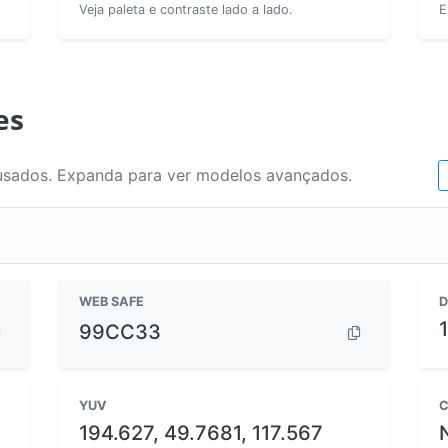
Veja paleta e contraste lado a lado.
E
es
usados. Expanda para ver modelos avançados.
WEB SAFE
D
99CC33
YUV
C
194.627, 49.7681, 117.567