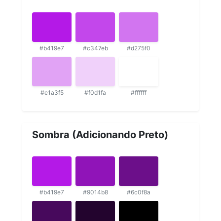
#b419e7
#c347eb
#d275f0
#e1a3f5
#f0d1fa
#ffffff
Sombra (Adicionando Preto)
#b419e7
#9014b8
#6c0f8a