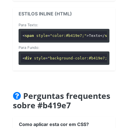
ESTILOS INLINE (HTML)
Para Texto:
<
span
style
=
"color:#b419e7;"
>
Texto
</
span
>
Para Fundo:
<
div
style
=
"background-color:#b419e7;"
>
...
</
di
Perguntas frequentes
sobre #b419e7
Como aplicar esta cor em CSS?