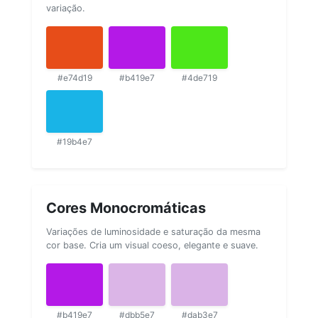
variação.
#e74d19
#b419e7
#4de719
#19b4e7
Cores Monocromáticas
Variações de luminosidade e saturação da mesma
cor base. Cria um visual coeso, elegante e suave.
#b419e7
#dbb5e7
#dab3e7