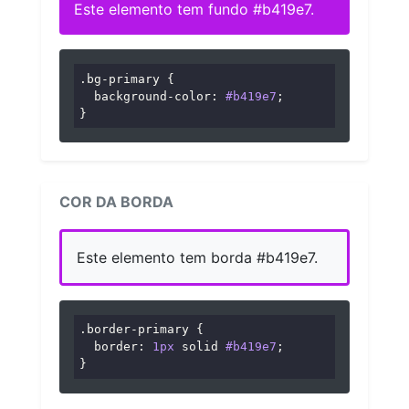
Este elemento tem fundo #b419e7.
.bg-primary
 {

background-color
: 
#b419e7
;

}
COR DA BORDA
Este elemento tem borda #b419e7.
.border-primary
 {

border
: 
1px
 solid 
#b419e7
;

}