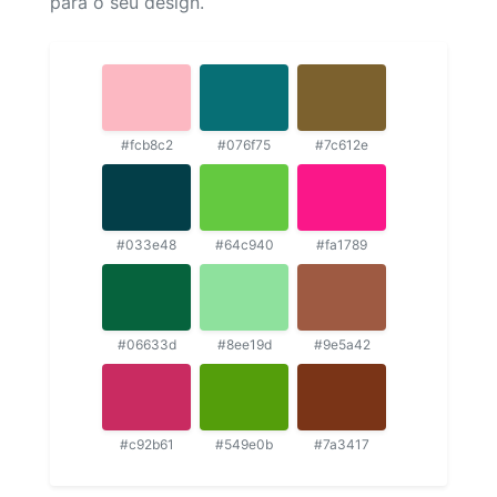
para o seu design.
#fcb8c2
#076f75
#7c612e
#033e48
#64c940
#fa1789
#06633d
#8ee19d
#9e5a42
#c92b61
#549e0b
#7a3417