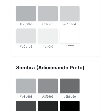
#b3b6b8
#c2c4c6
#d1d3d4
#e0e1e2
#eff0f0
#ffffff
Sombra (Adicionando Preto)
#b3b6b8
#8f9193
#6b6d6e