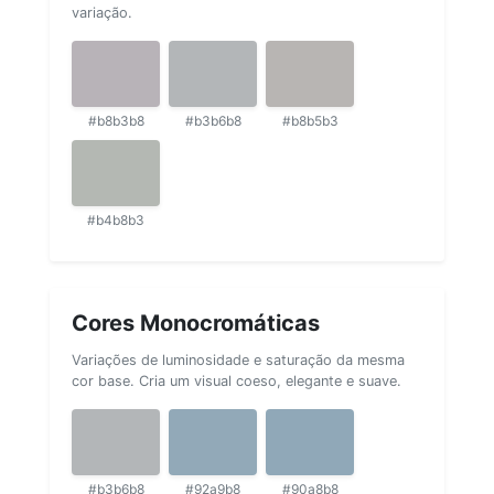
variação.
#b8b3b8
#b3b6b8
#b8b5b3
#b4b8b3
Cores Monocromáticas
Variações de luminosidade e saturação da mesma
cor base. Cria um visual coeso, elegante e suave.
#b3b6b8
#92a9b8
#90a8b8