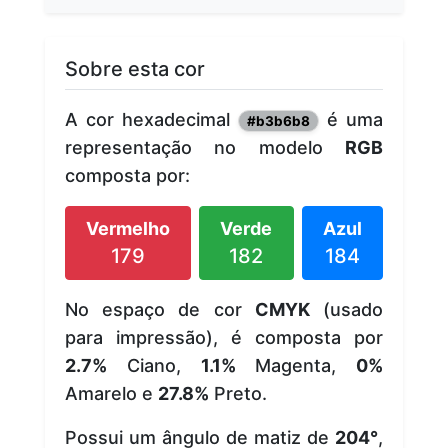
Sobre esta cor
A cor hexadecimal
é uma
#b3b6b8
representação no modelo
RGB
composta por:
Vermelho
Verde
Azul
179
182
184
No espaço de cor
CMYK
(usado
para impressão), é composta por
2.7%
Ciano,
1.1%
Magenta,
0%
Amarelo e
27.8%
Preto.
Possui um ângulo de matiz de
204°
,