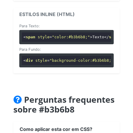
ESTILOS INLINE (HTML)
Para Texto:
<
span
style
=
"color:#b3b6b8;"
>
Texto
</
span
>
Para Fundo:
<
div
style
=
"background-color:#b3b6b8;"
>
...
</
di
Perguntas frequentes
sobre #b3b6b8
Como aplicar esta cor em CSS?