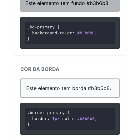
Este elemento tem fundo #b3b6b8.
.bg-primary
 {

background-color
: 
#b3b6b8
;

}
COR DA BORDA
Este elemento tem borda #b3b6b8.
.border-primary
 {

border
: 
1px
 solid 
#b3b6b8
;

}