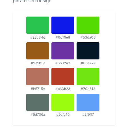
para o seu design.
#28c34d
#0d19e8
#53da00
#975b17
#6b32a3
#031729
#b5715e
#b63b23
#70e512
#5d706a
#9cfc10
#5f9ff7