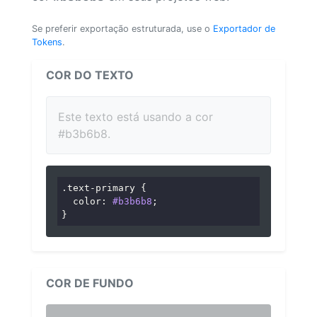
Se preferir exportação estruturada, use o
Exportador de
Tokens
.
COR DO TEXTO
Este texto está usando a cor
#b3b6b8.
.text-primary
 {

color
: 
#b3b6b8
;

}
COR DE FUNDO