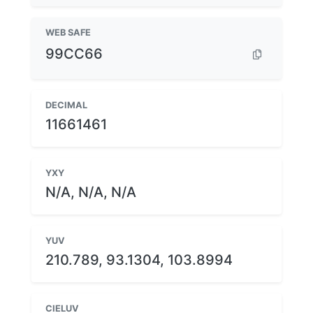
WEB SAFE
99CC66
DECIMAL
11661461
YXY
N/A, N/A, N/A
YUV
210.789, 93.1304, 103.8994
CIELUV