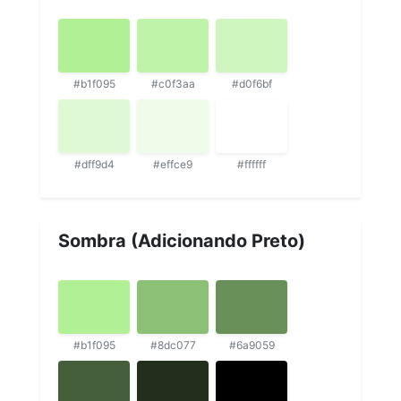
#b1f095
#c0f3aa
#d0f6bf
#dff9d4
#effce9
#ffffff
Sombra (Adicionando Preto)
#b1f095
#8dc077
#6a9059