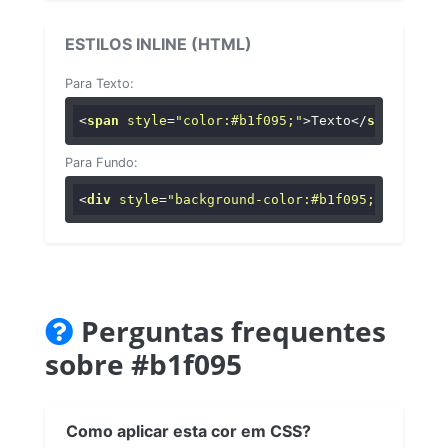
ESTILOS INLINE (HTML)
Para Texto:
<
span
style
=
"color:#b1f095;"
>
Texto
</
span
>
Para Fundo:
<
div
style
=
"background-color:#b1f095;"
>
...
</
di
Perguntas frequentes
sobre #b1f095
Como aplicar esta cor em CSS?