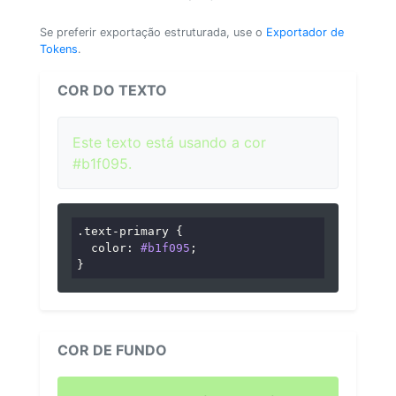
Se preferir exportação estruturada, use o
Exportador de
Tokens
.
COR DO TEXTO
Este texto está usando a cor
#b1f095.
.text-primary
 {

color
: 
#b1f095
;

}
COR DE FUNDO