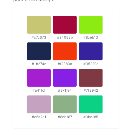
#c7c673
#a4083b
#8ceb13
#1b274e
#f2380a
#35229c
#a41fcf
#871fe4
#7f3942
#c6a2c1
#8cb187
#0bd185