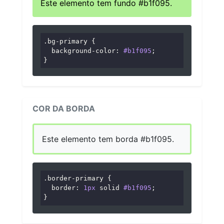
Este elemento tem fundo #b1f095.
.bg-primary
 {

background-color
: 
#b1f095
;

}
COR DA BORDA
Este elemento tem borda #b1f095.
.border-primary
 {

border
: 
1px
 solid 
#b1f095
;

}