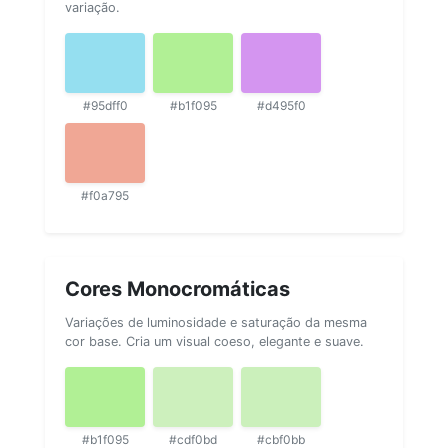
variação.
#95dff0
#b1f095
#d495f0
#f0a795
Cores Monocromáticas
Variações de luminosidade e saturação da mesma
cor base. Cria um visual coeso, elegante e suave.
#b1f095
#cdf0bd
#cbf0bb