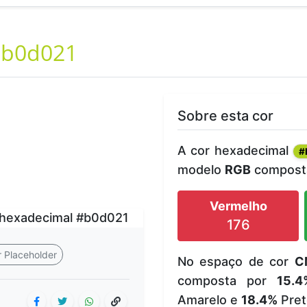
b0d021
Sobre esta cor
A cor hexadecimal
#
modelo
RGB
composta
Vermelho
176
 Placeholder
No espaço de cor
C
composta por
15.4
Amarelo e
18.4%
Pret