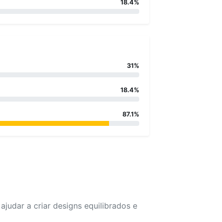
18.4%
31%
18.4%
87.1%
udar a criar designs equilibrados e