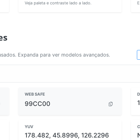
Veja paleta e contraste lado a lado.
E
es
usados. Expanda para ver modelos avançados.
WEB SAFE
D
99CC00
YUV
C
178.482, 45.8996, 126.2296