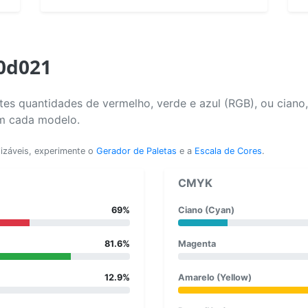
b0d021
es quantidades de vermelho, verde e azul (RGB), ou ciano
em cada modelo.
lizáveis, experimente o
Gerador de Paletas
e a
Escala de Cores
.
CMYK
69%
Ciano (Cyan)
81.6%
Magenta
12.9%
Amarelo (Yellow)