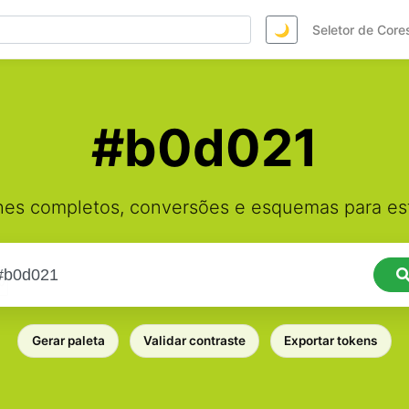
🌙
Seletor de Core
#b0d021
hes completos, conversões e esquemas para est
Gerar paleta
Validar contraste
Exportar tokens