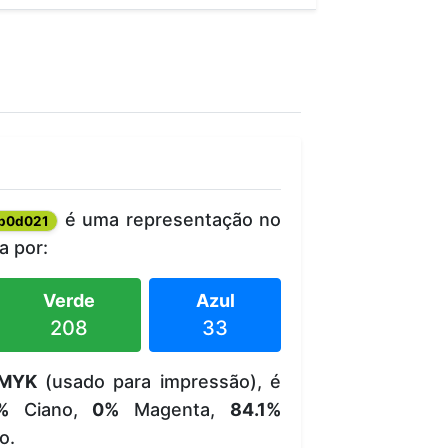
é uma representação no
b0d021
 por:
Verde
Azul
208
33
MYK
(usado para impressão), é
%
Ciano,
0%
Magenta,
84.1%
o.