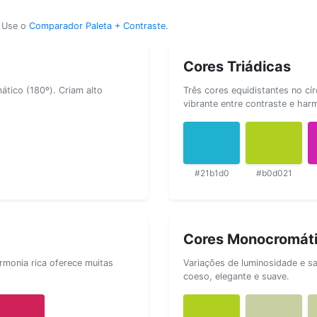
? Use o
Comparador Paleta + Contraste
.
Cores Triádicas
tico (180º). Criam alto
Três cores equidistantes no cí
vibrante entre contraste e har
#21b1d0
#b0d021
Cores Monocromát
rmonia rica oferece muitas
Variações de luminosidade e s
coeso, elegante e suave.