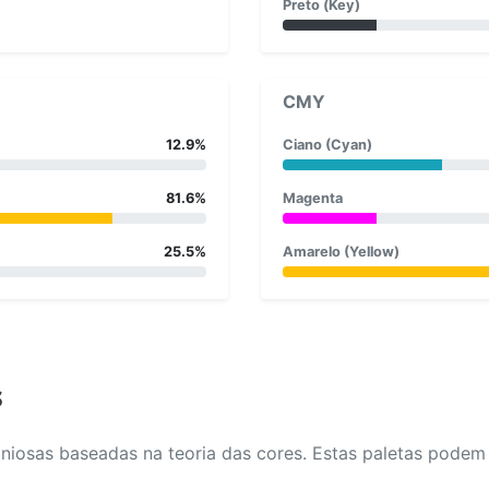
Preto (Key)
CMY
12.9%
Ciano (Cyan)
81.6%
Magenta
25.5%
Amarelo (Yellow)
s
osas baseadas na teoria das cores. Estas paletas podem aj