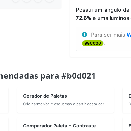
Possui um ângulo de
72.6%
e uma luminos
Para ser mais
W
.
99CC00
mendadas para #b0d021
Gerador de Paletas
E
Crie harmonias e esquemas a partir desta cor.
G
Comparador Paleta + Contraste
E