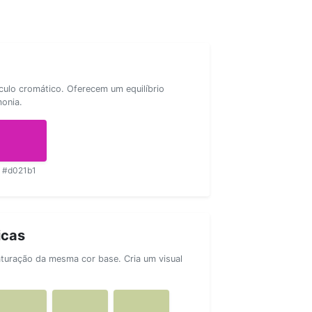
rculo cromático. Oferecem um equilíbrio
monia.
#d021b1
icas
aturação da mesma cor base. Cria um visual