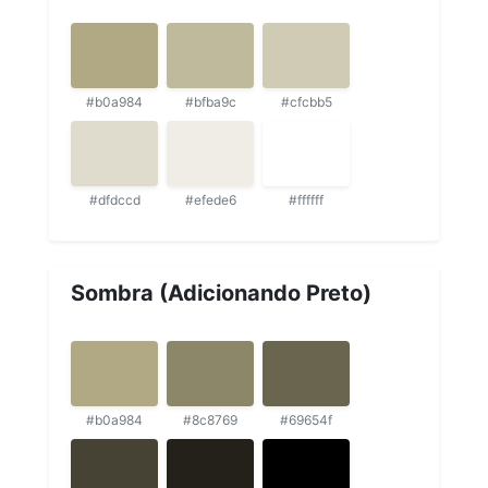
#b0a984
#bfba9c
#cfcbb5
#dfdccd
#efede6
#ffffff
Sombra (Adicionando Preto)
#b0a984
#8c8769
#69654f