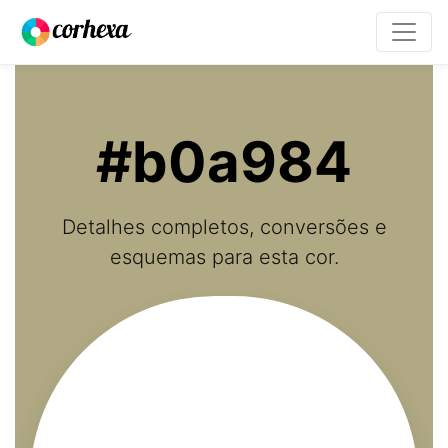
#b0a984
Detalhes completos, conversões e
esquemas para esta cor.