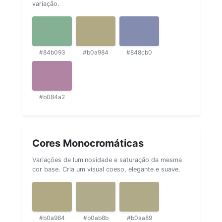
variação.
#84b093
#b0a984
#848cb0
#b084a2
Cores Monocromáticas
Variações de luminosidade e saturação da mesma
cor base. Cria um visual coeso, elegante e suave.
#b0a984
#b0ab8b
#b0aa89