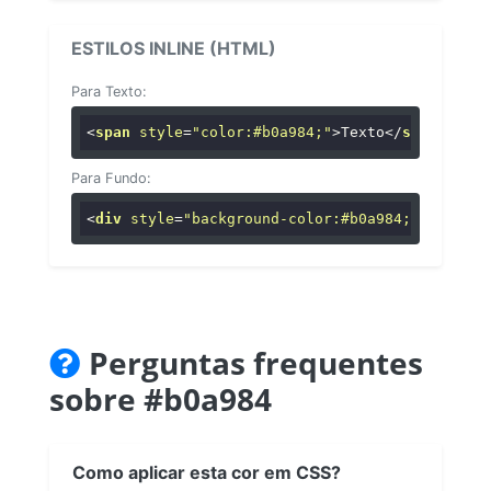
ESTILOS INLINE (HTML)
Para Texto:
<
span
style
=
"color:#b0a984;"
>
Texto
</
span
>
Para Fundo:
<
div
style
=
"background-color:#b0a984;"
>
...
</
di
Perguntas frequentes
sobre #b0a984
Como aplicar esta cor em CSS?