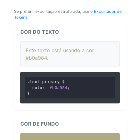
Se preferir exportação estruturada, use o
Exportador de
Tokens
.
COR DO TEXTO
Este texto está usando a cor
#b0a984.
.text-primary
 {

color
: 
#b0a984
;

}
COR DE FUNDO