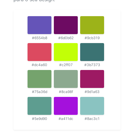
#6554b8
#6d0b62
#9cb319
#dc4a60
#c2ff07
#3b7373
#75a36d
#8ca98f
#9d1a63
#5e9d90
#a411dc
#8ac3c1