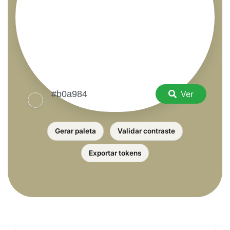
Ver
Gerar paleta
Validar contraste
Exportar tokens