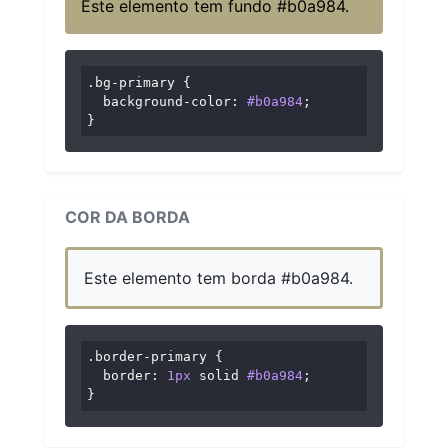
Este elemento tem fundo #b0a984.
.bg-primary
 {

background-color
: 
#b0a984
;

}
COR DA BORDA
Este elemento tem borda #b0a984.
.border-primary
 {

border
: 
1px
 solid 
#b0a984
;

}