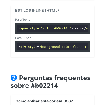
ESTILOS INLINE (HTML)
Para Texto:
<
span
style
=
"color:#b02214;"
>
Texto
</
span
>
Para Fundo:
<
div
style
=
"background-color:#b02214;"
>
...
</
di
Perguntas frequentes
sobre #b02214
Como aplicar esta cor em CSS?