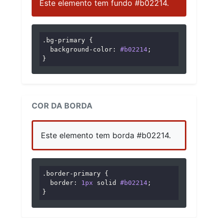
Este elemento tem fundo #b02214.
.bg-primary
 {

background-color
: 
#b02214
;

}
COR DA BORDA
Este elemento tem borda #b02214.
.border-primary
 {

border
: 
1px
 solid 
#b02214
;

}