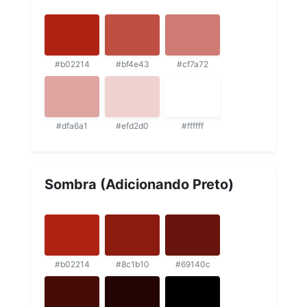
#b02214
#bf4e43
#cf7a72
#dfa6a1
#efd2d0
#ffffff
Sombra (Adicionando Preto)
#b02214
#8c1b10
#69140c