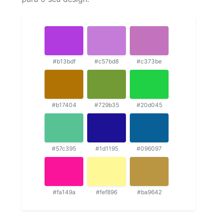
#b13bdf
#c57bd8
#c373be
#b17404
#729b35
#20d045
#57c395
#1d1195
#096097
#fa149a
#fef896
#ba9642