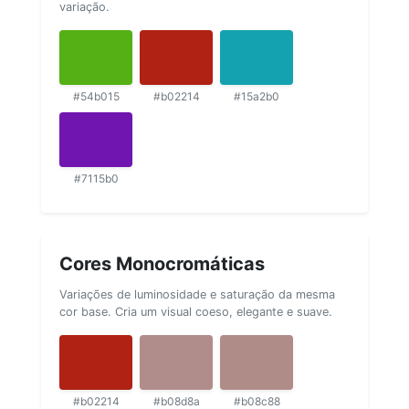
variação.
#54b015
#b02214
#15a2b0
#7115b0
Cores Monocromáticas
Variações de luminosidade e saturação da mesma
cor base. Cria um visual coeso, elegante e suave.
#b02214
#b08d8a
#b08c88