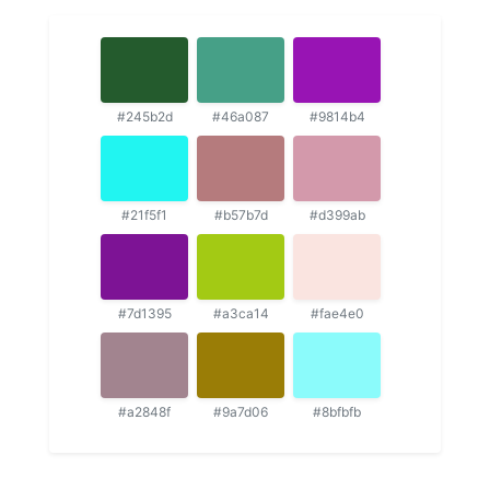
#245b2d
#46a087
#9814b4
#21f5f1
#b57b7d
#d399ab
#7d1395
#a3ca14
#fae4e0
#a2848f
#9a7d06
#8bfbfb