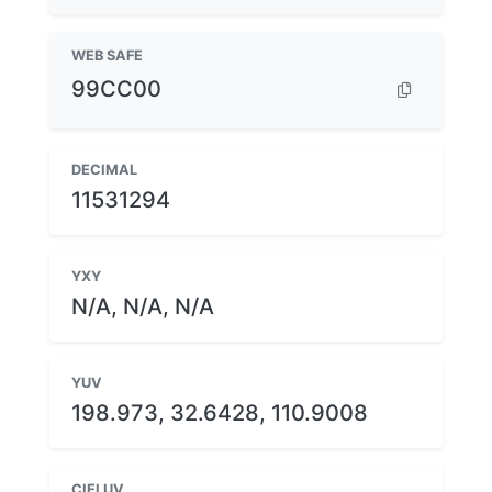
WEB SAFE
99CC00
DECIMAL
11531294
YXY
N/A, N/A, N/A
YUV
198.973, 32.6428, 110.9008
CIELUV