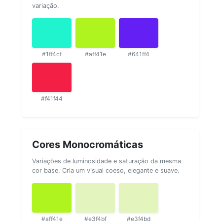
variação.
#1ff4cf
#aff41e
#641ff4
#f41f44
Cores Monocromáticas
Variações de luminosidade e saturação da mesma
cor base. Cria um visual coeso, elegante e suave.
#aff41e
#e3f4bf
#e3f4bd