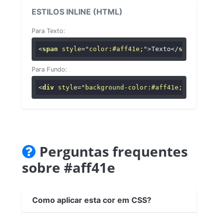
ESTILOS INLINE (HTML)
Para Texto:
<
span
style
=
"color:#aff41e;"
>
Texto
</
span
>
Para Fundo:
<
div
style
=
"background-color:#aff41e;"
>
...
</
di
Perguntas frequentes
sobre #aff41e
Como aplicar esta cor em CSS?