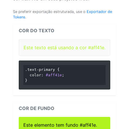
Se preferir exportação estruturada, use o
Exportador de
Tokens
.
COR DO TEXTO
Este texto está usando a cor #aff41e.
.text-primary
 {

color
: 
#aff41e
;

}
COR DE FUNDO
Este elemento tem fundo #aff41e.