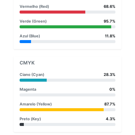
Vermelho (Red)
68.6%
Verde (Green)
95.7%
Azul (Blue)
11.8%
CMYK
Ciano (Cyan)
28.3%
Magenta
0%
Amarelo (Yellow)
87.7%
Preto (Key)
4.3%