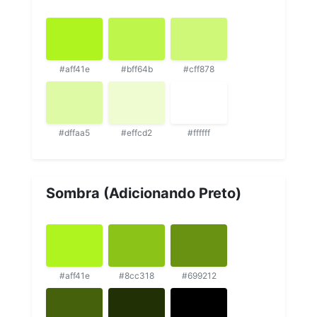
#aff41e
#bff64b
#cff878
#dffaa5
#effcd2
#ffffff
Sombra (Adicionando Preto)
#aff41e
#8cc318
#699212