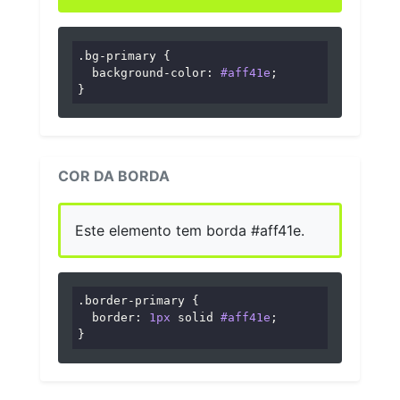
.bg-primary
 {

background-color
: 
#aff41e
;

}
COR DA BORDA
Este elemento tem borda #aff41e.
.border-primary
 {

border
: 
1px
 solid 
#aff41e
;

}