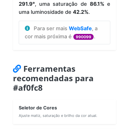
291.9°
, uma saturação de
86.1%
e
uma luminosidade de
42.2%
.
Para ser mais
WebSafe
, a
cor mais próxima é
.
990099
Ferramentas
recomendadas para
#af0fc8
Seletor de Cores
Ajuste matiz, saturação e brilho da cor atual.