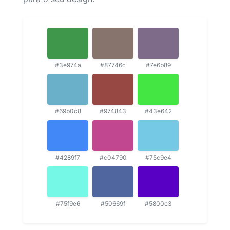
#3e974a
#87746c
#7e6b89
#69b0c8
#974843
#43e642
#4289f7
#c04790
#75c9e4
#75f9e6
#50669f
#5800c3