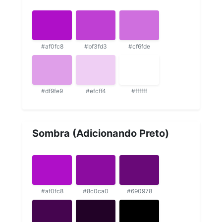
#af0fc8
#bf3fd3
#cf6fde
#df9fe9
#efcff4
#ffffff
Sombra (Adicionando Preto)
#af0fc8
#8c0ca0
#690978