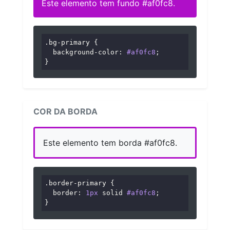
Este elemento tem fundo #af0fc8.
.bg-primary
 {

background-color
: 
#af0fc8
;

}
COR DA BORDA
Este elemento tem borda #af0fc8.
.border-primary
 {

border
: 
1px
 solid 
#af0fc8
;

}