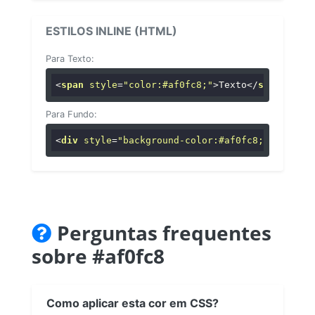
ESTILOS INLINE (HTML)
Para Texto:
<
span
style
=
"color:#af0fc8;"
>
Texto
</
span
>
Para Fundo:
<
div
style
=
"background-color:#af0fc8;"
>
...
</
di
Perguntas frequentes
sobre #af0fc8
Como aplicar esta cor em CSS?