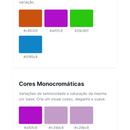
variação.
#c8530f
#af0fc8
#29c80f
#0f85c8
Cores Monocromáticas
Variações de luminosidade e saturação da mesma
cor base. Cria um visual coeso, elegante e suave.
#af0fc8
#c39dc8
#c29bc8