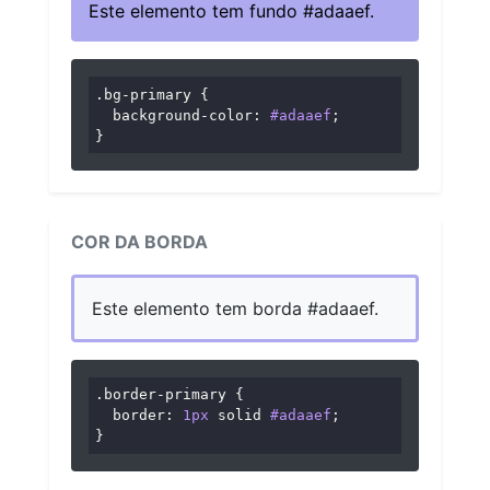
Este elemento tem fundo #adaaef.
.bg-primary
 {

background-color
: 
#adaaef
;

}
COR DA BORDA
Este elemento tem borda #adaaef.
.border-primary
 {

border
: 
1px
 solid 
#adaaef
;

}