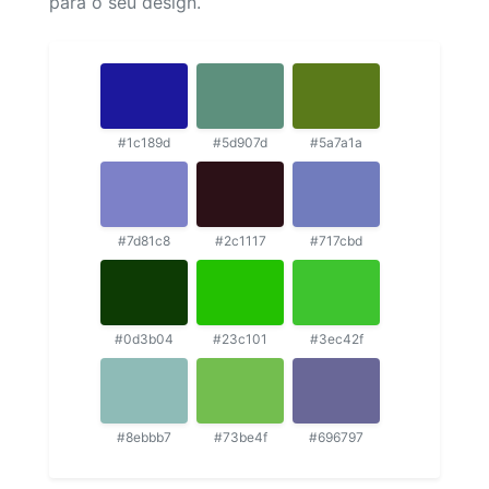
para o seu design.
#1c189d
#5d907d
#5a7a1a
#7d81c8
#2c1117
#717cbd
#0d3b04
#23c101
#3ec42f
#8ebbb7
#73be4f
#696797