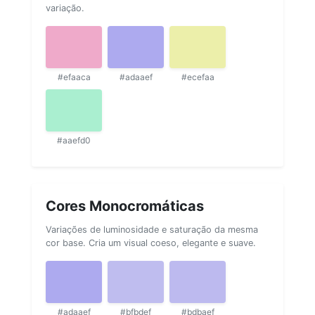
variação.
#efaaca
#adaaef
#ecefaa
#aaefd0
Cores Monocromáticas
Variações de luminosidade e saturação da mesma
cor base. Cria um visual coeso, elegante e suave.
#adaaef
#bfbdef
#bdbaef