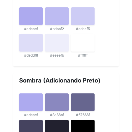
#adaaef
#bdbbf2
#cdccf5
#deddf8
#eeeefb
#ffffff
Sombra (Adicionando Preto)
#adaaef
#8a88bf
#67668f