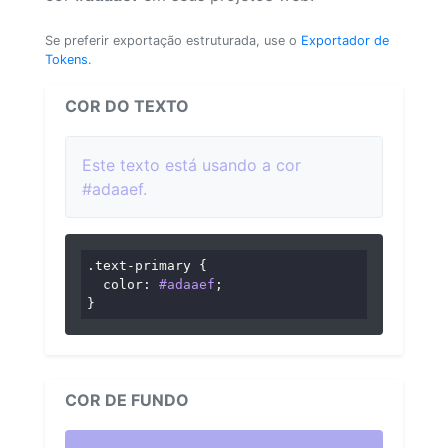
Se preferir exportação estruturada, use o
Exportador de
Tokens
.
COR DO TEXTO
Este texto está usando a cor
#adaaef.
.text-primary
 {

color
: 
#adaaef
;

}
COR DE FUNDO