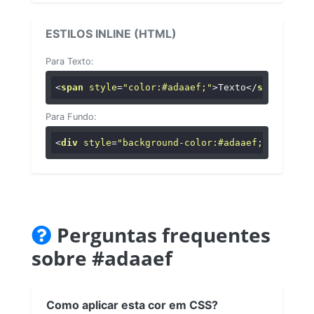
ESTILOS INLINE (HTML)
Para Texto:
<
span
style
=
"color:#adaaef;"
>
Texto
</
span
>
Para Fundo:
<
div
style
=
"background-color:#adaaef;"
>
...
</
di
Perguntas frequentes
sobre #adaaef
Como aplicar esta cor em CSS?