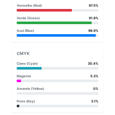
Vermelho (Red)
67.5%
Verde (Green)
91.8%
Azul (Blue)
96.9%
CMYK
Ciano (Cyan)
30.4%
Magenta
5.3%
Amarelo (Yellow)
0%
Preto (Key)
3.1%