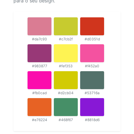
para o seu design.
#da7c93
#c7cb2f
#d0351d
#983877
#fef353
#f452a0
#fb0cad
#d2cb04
#53716a
#e76224
#468f67
#8818d6