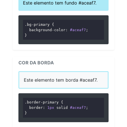
Este elemento tem fundo #aceaf7.
.bg-primary
 {

background-color
: 
#aceaf7
;

}
COR DA BORDA
Este elemento tem borda #aceaf7.
.border-primary
 {

border
: 
1px
 solid 
#aceaf7
;

}