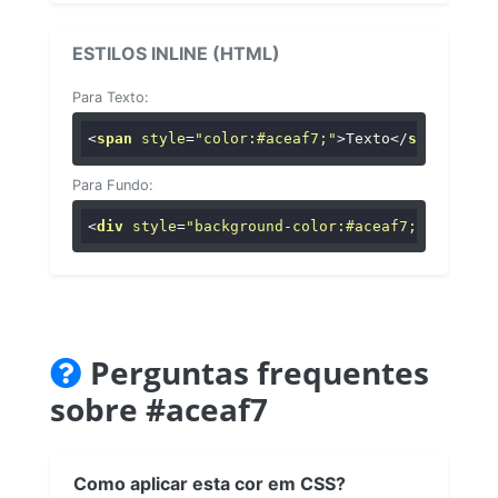
ESTILOS INLINE (HTML)
Para Texto:
<
span
style
=
"color:#aceaf7;"
>
Texto
</
span
>
Para Fundo:
<
div
style
=
"background-color:#aceaf7;"
>
...
</
di
Perguntas frequentes
sobre #aceaf7
Como aplicar esta cor em CSS?