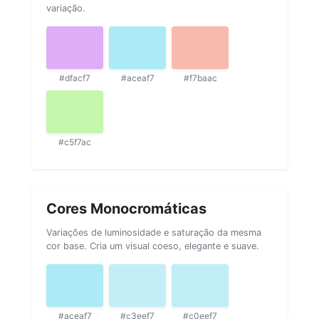
variação.
#dfacf7
#aceaf7
#f7baac
#c5f7ac
Cores Monocromáticas
Variações de luminosidade e saturação da mesma
cor base. Cria um visual coeso, elegante e suave.
#aceaf7
#c3eef7
#c0eef7