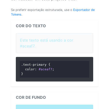
Se preferir exportação estruturada, use o
Exportador de
Tokens
.
COR DO TEXTO
Este texto está usando a cor
#aceaf7.
.text-primary
 {

color
: 
#aceaf7
;

}
COR DE FUNDO