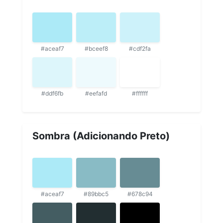
#aceaf7
#bceef8
#cdf2fa
#ddf6fb
#eefafd
#ffffff
Sombra (Adicionando Preto)
#aceaf7
#89bbc5
#678c94