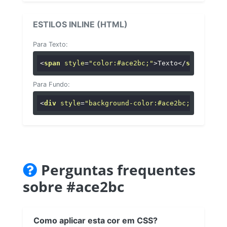
ESTILOS INLINE (HTML)
Para Texto:
<
span
style
=
"color:#ace2bc;"
>
Texto
</
span
>
Para Fundo:
<
div
style
=
"background-color:#ace2bc;"
>
...
</
di
Perguntas frequentes
sobre #ace2bc
Como aplicar esta cor em CSS?