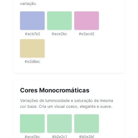
variação.
#acb7e2
#ace2bc
#e2acd2
#e2d8ac
Cores Monocromáticas
Variações de luminosidade e saturação da mesma
cor base. Cria um visual coeso, elegante e suave.
#ace2bc
#b2e2c1
#b0e2bf