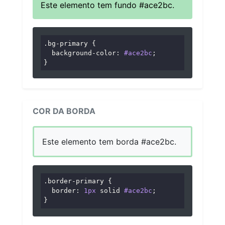
Este elemento tem fundo #ace2bc.
.bg-primary
 {

background-color
: 
#ace2bc
;

}
COR DA BORDA
Este elemento tem borda #ace2bc.
.border-primary
 {

border
: 
1px
 solid 
#ace2bc
;

}