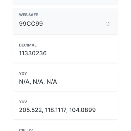
WEB SAFE
99CC99
DECIMAL
11330236
YXY
N/A, N/A, N/A
YUV
205.522, 118.1117, 104.0899
CIELUV