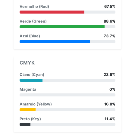
Vermelho (Red)
67.5%
Verde (Green)
88.6%
Azul (Blue)
73.7%
CMYK
Ciano (Cyan)
23.9%
Magenta
0%
Amarelo (Yellow)
16.8%
Preto (Key)
11.4%