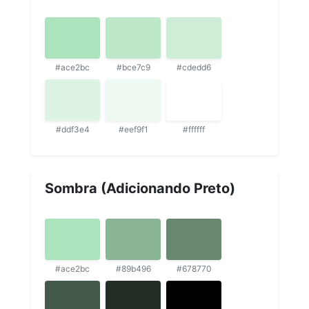
#ace2bc
#bce7c9
#cdedd6
#ddf3e4
#eef9f1
#ffffff
Sombra (Adicionando Preto)
#ace2bc
#89b496
#678770