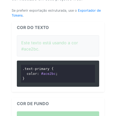
Se preferir exportação estruturada, use o
Exportador de
Tokens
.
COR DO TEXTO
Este texto está usando a cor
#ace2bc.
.text-primary
 {

color
: 
#ace2bc
;

}
COR DE FUNDO