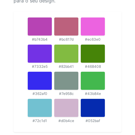
para o seu design.
#b743b4
#bc617d
#ec63e0
#7332e5
#82bb41
#468408
#362af0
#7e958c
#43b84e
#72c1d1
#d0b4ce
#052baf