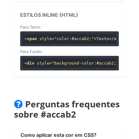
ESTILOS INLINE (HTML)
Para Texto:
<
span
style
=
"color:#accab2;"
>
Texto
</
span
>
Para Fundo:
<
div
style
=
"background-color:#accab2;"
>
...
</
di
Perguntas frequentes
sobre #accab2
Como aplicar esta cor em CSS?