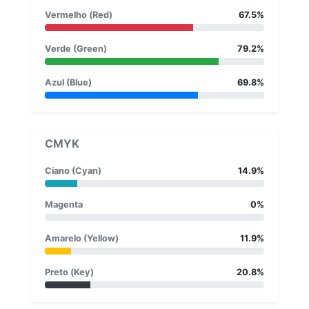
Vermelho (Red)
67.5%
Verde (Green)
79.2%
Azul (Blue)
69.8%
CMYK
Ciano (Cyan)
14.9%
Magenta
0%
Amarelo (Yellow)
11.9%
Preto (Key)
20.8%