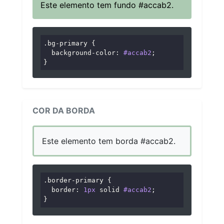
Este elemento tem fundo #accab2.
.bg-primary
 {

background-color
: 
#accab2
;

}
COR DA BORDA
Este elemento tem borda #accab2.
.border-primary
 {

border
: 
1px
 solid 
#accab2
;

}