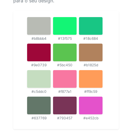
para o seu design.
#b8bbb4
#13f575
#18c684
#9e0739
#5bc450
#b1825d
#c5ddc0
#f877a1
#ff9c59
#637769
#793457
#e452cb