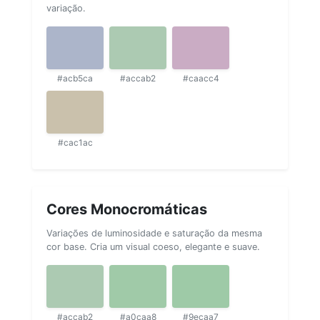
variação.
#acb5ca
#accab2
#caacc4
#cac1ac
Cores Monocromáticas
Variações de luminosidade e saturação da mesma
cor base. Cria um visual coeso, elegante e suave.
#accab2
#a0caa8
#9ecaa7