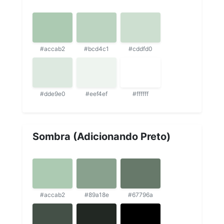
#accab2
#bcd4c1
#cddfd0
#dde9e0
#eef4ef
#ffffff
Sombra (Adicionando Preto)
#accab2
#89a18e
#67796a