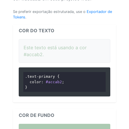
Se preferir exportação estruturada, use o
Exportador de
Tokens
.
COR DO TEXTO
Este texto está usando a cor
#accab2.
.text-primary
 {

color
: 
#accab2
;

}
COR DE FUNDO