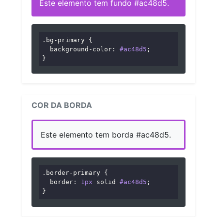
Este elemento tem fundo #ac48d5.
.bg-primary
 {

background-color
: 
#ac48d5
;

}
COR DA BORDA
Este elemento tem borda #ac48d5.
.border-primary
 {

border
: 
1px
 solid 
#ac48d5
;

}