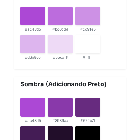
#ac48d5
#bc6cdd
#cd91e5
#ddb5ee
#eedaf6
#ffffff
Sombra (Adicionando Preto)
#ac48d5
#8939aa
#672b7f