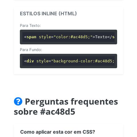
ESTILOS INLINE (HTML)
Para Texto:
<
span
style
=
"color:#ac48d5;"
>
Texto
</
span
>
Para Fundo:
<
div
style
=
"background-color:#ac48d5;"
>
...
</
di
Perguntas frequentes
sobre #ac48d5
Como aplicar esta cor em CSS?