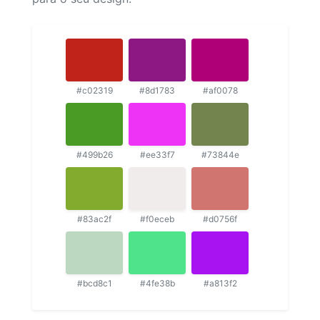
#c02319
#8d1783
#af0078
#499b26
#ee33f7
#73844e
#83ac2f
#f0eceb
#d0756f
#bcd8c1
#4fe38b
#a813f2