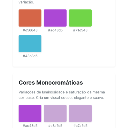
variação.
#d56648
#ac48d5
#71d548
#48b8d5
Cores Monocromáticas
Variações de luminosidade e saturação da mesma
cor base. Cria um visual coeso, elegante e suave.
#ac48d5
#c8a7d5
#c7a5d5