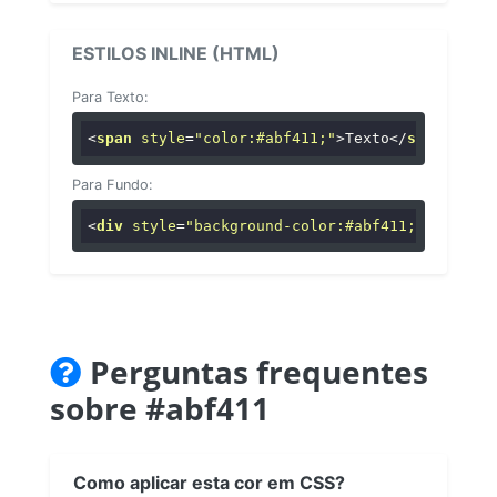
ESTILOS INLINE (HTML)
Para Texto:
<
span
style
=
"color:#abf411;"
>
Texto
</
span
>
Para Fundo:
<
div
style
=
"background-color:#abf411;"
>
...
</
di
Perguntas frequentes
sobre #abf411
Como aplicar esta cor em CSS?