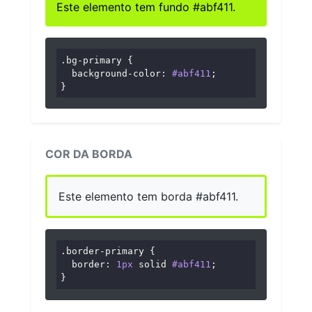
Este elemento tem fundo #abf411.
.bg-primary
 {

background-color
: 
#abf411
;

}
COR DA BORDA
Este elemento tem borda #abf411.
.border-primary
 {

border
: 
1px
 solid 
#abf411
;

}