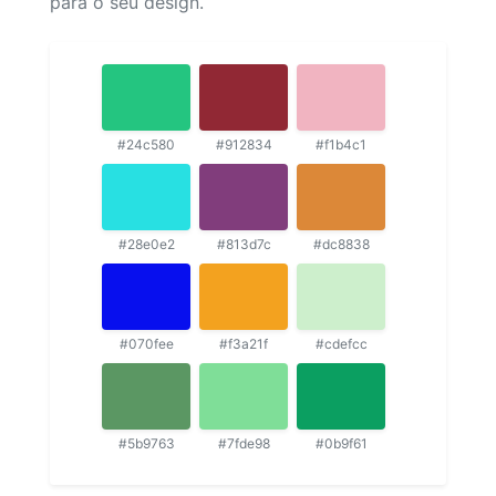
para o seu design.
#24c580
#912834
#f1b4c1
#28e0e2
#813d7c
#dc8838
#070fee
#f3a21f
#cdefcc
#5b9763
#7fde98
#0b9f61