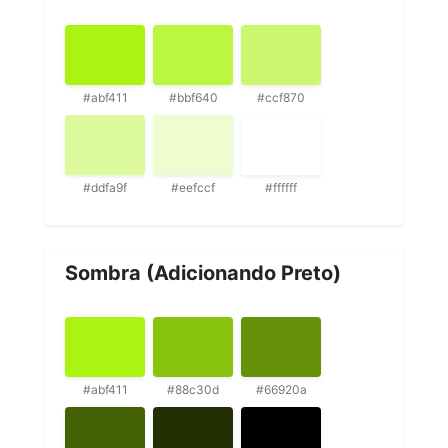
#abf411
#bbf640
#ccf870
#ddfa9f
#eefccf
#ffffff
Sombra (Adicionando Preto)
#abf411
#88c30d
#66920a