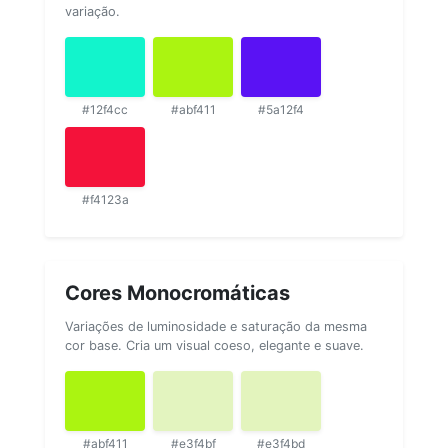
variação.
#12f4cc
#abf411
#5a12f4
#f4123a
Cores Monocromáticas
Variações de luminosidade e saturação da mesma
cor base. Cria um visual coeso, elegante e suave.
#abf411
#e3f4bf
#e3f4bd