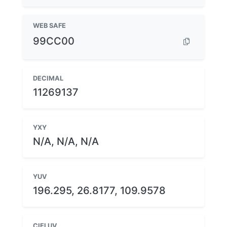
WEB SAFE
99CC00
DECIMAL
11269137
YXY
N/A, N/A, N/A
YUV
196.295, 26.8177, 109.9578
CIELUV