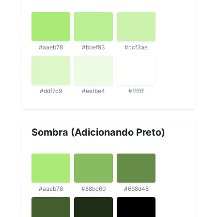
#aaeb78
#bbef93
#ccf3ae
#ddf7c9
#eefbe4
#ffffff
Sombra (Adicionando Preto)
#aaeb78
#88bc60
#668d48