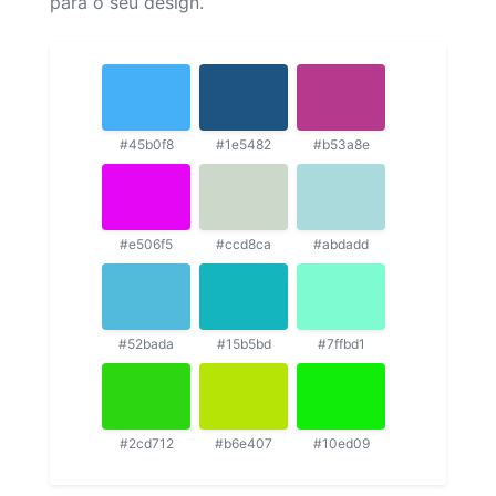
para o seu design.
#45b0f8
#1e5482
#b53a8e
#e506f5
#ccd8ca
#abdadd
#52bada
#15b5bd
#7ffbd1
#2cd712
#b6e407
#10ed09