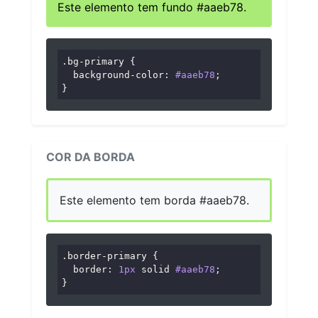
Este elemento tem fundo #aaeb78.
.bg-primary
 {

background-color
: 
#aaeb78
;

}
COR DA BORDA
Este elemento tem borda #aaeb78.
.border-primary
 {

border
: 
1px
 solid 
#aaeb78
;

}