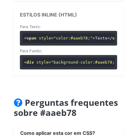
ESTILOS INLINE (HTML)
Para Texto:
<
span
style
=
"color:#aaeb78;"
>
Texto
</
span
>
Para Fundo:
<
div
style
=
"background-color:#aaeb78;"
>
...
</
di
Perguntas frequentes
sobre #aaeb78
Como aplicar esta cor em CSS?