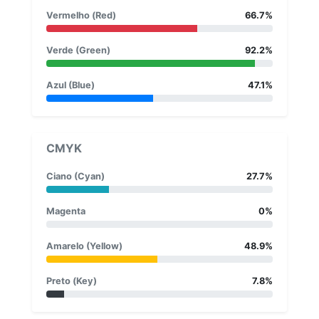
Vermelho (Red)
66.7%
Verde (Green)
92.2%
Azul (Blue)
47.1%
CMYK
Ciano (Cyan)
27.7%
Magenta
0%
Amarelo (Yellow)
48.9%
Preto (Key)
7.8%