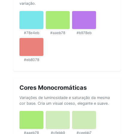
variação.
#78e4eb
#aaeb78
#b978eb
#eb8078
Cores Monocromáticas
Variações de luminosidade e saturação da mesma
cor base. Cria um visual coeso, elegante e suave.
#aaeb78
#cfebb9
#ceebb7