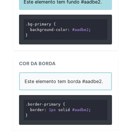
Este elemento tem fundo #aadbe2.
.bg-primary
 {

background-color
: 
#aadbe2
;

}
COR DA BORDA
Este elemento tem borda #aadbe2.
.border-primary
 {

border
: 
1px
 solid 
#aadbe2
;

}