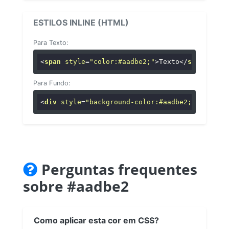
ESTILOS INLINE (HTML)
Para Texto:
<
span
style
=
"color:#aadbe2;"
>
Texto
</
span
>
Para Fundo:
<
div
style
=
"background-color:#aadbe2;"
>
...
</
di
Perguntas frequentes
sobre #aadbe2
Como aplicar esta cor em CSS?