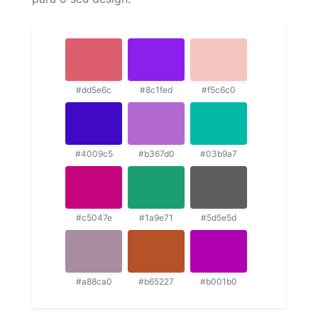
#dd5e6c
#8c1fed
#f5c6c0
#4009c5
#b367d0
#03b9a7
#c5047e
#1a9e71
#5d5e5d
#a88ca0
#b65227
#b001b0