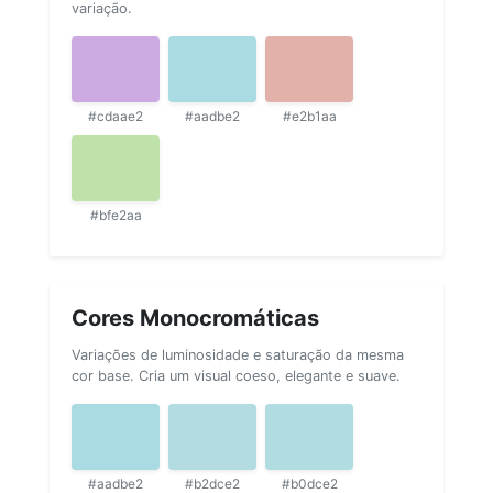
variação.
#cdaae2
#aadbe2
#e2b1aa
#bfe2aa
Cores Monocromáticas
Variações de luminosidade e saturação da mesma
cor base. Cria um visual coeso, elegante e suave.
#aadbe2
#b2dce2
#b0dce2