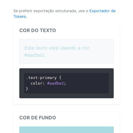
Se preferir exportação estruturada, use o
Exportador de
Tokens
.
COR DO TEXTO
Este texto está usando a cor
#aadbe2.
.text-primary
 {

color
: 
#aadbe2
;

}
COR DE FUNDO