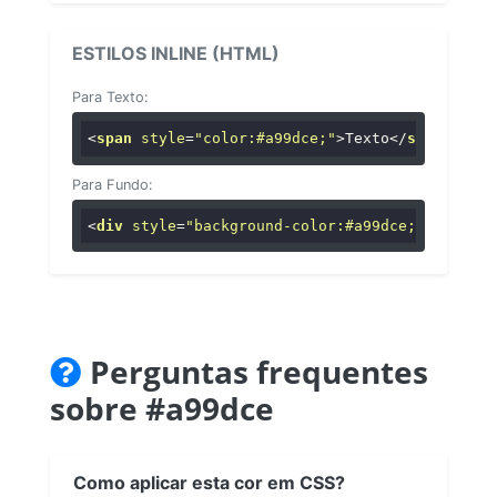
ESTILOS INLINE (HTML)
Para Texto:
<
span
style
=
"color:#a99dce;"
>
Texto
</
span
>
Para Fundo:
<
div
style
=
"background-color:#a99dce;"
>
...
</
di
Perguntas frequentes
sobre #a99dce
Como aplicar esta cor em CSS?