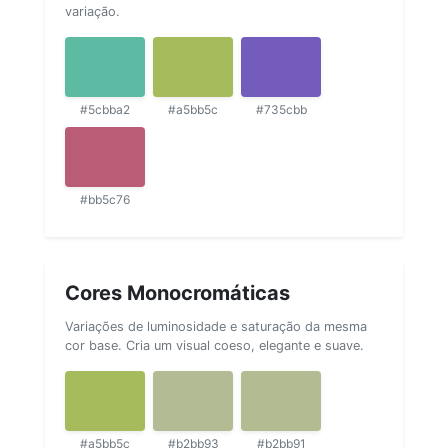
variação.
#5cbba2
#a5bb5c
#735cbb
#bb5c76
Cores Monocromáticas
Variações de luminosidade e saturação da mesma
cor base. Cria um visual coeso, elegante e suave.
#a5bb5c
#b2bb93
#b2bb91