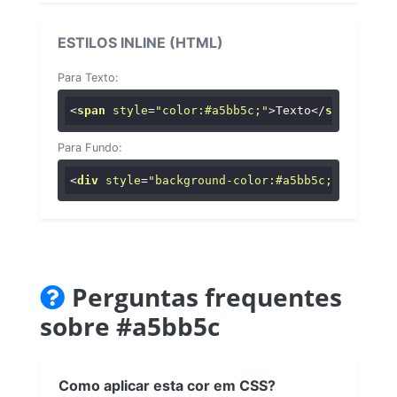
ESTILOS INLINE (HTML)
Para Texto:
<
span
style
=
"color:#a5bb5c;"
>
Texto
</
span
>
Para Fundo:
<
div
style
=
"background-color:#a5bb5c;"
>
...
</
di
Perguntas frequentes
sobre #a5bb5c
Como aplicar esta cor em CSS?