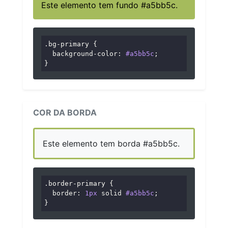
Este elemento tem fundo #a5bb5c.
.bg-primary
 {

background-color
: 
#a5bb5c
;

}
COR DA BORDA
Este elemento tem borda #a5bb5c.
.border-primary
 {

border
: 
1px
 solid 
#a5bb5c
;

}