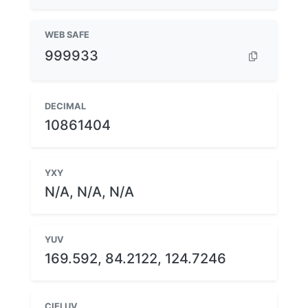
WEB SAFE
999933
DECIMAL
10861404
YXY
N/A, N/A, N/A
YUV
169.592, 84.2122, 124.7246
CIELUV