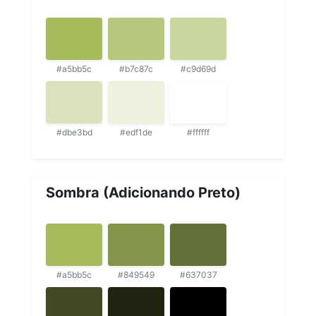
#a5bb5c
#b7c87c
#c9d69d
#dbe3bd
#edf1de
#ffffff
Sombra (Adicionando Preto)
#a5bb5c
#849549
#637037