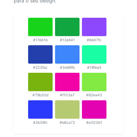
para o seu design.
#17d41b
#12a641
#8d47fc
#223fac
#3e86fb
#19fea5
#79b30d
#f103a7
#82ea43
#2b39fc
#b6ca72
#e303b1