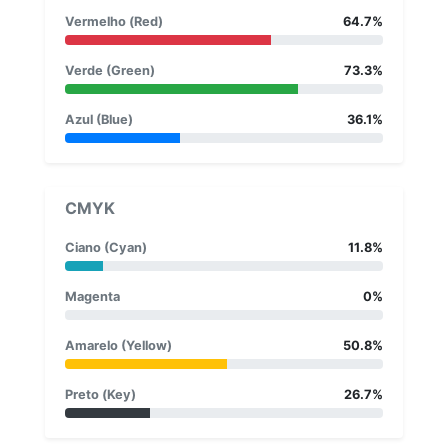
Vermelho (Red)
64.7%
Verde (Green)
73.3%
Azul (Blue)
36.1%
CMYK
Ciano (Cyan)
11.8%
Magenta
0%
Amarelo (Yellow)
50.8%
Preto (Key)
26.7%