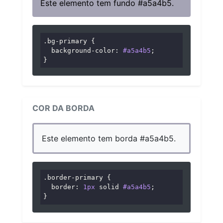
Este elemento tem fundo #a5a4b5.
.bg-primary
 {

background-color
: 
#a5a4b5
;

}
COR DA BORDA
Este elemento tem borda #a5a4b5.
.border-primary
 {

border
: 
1px
 solid 
#a5a4b5
;

}