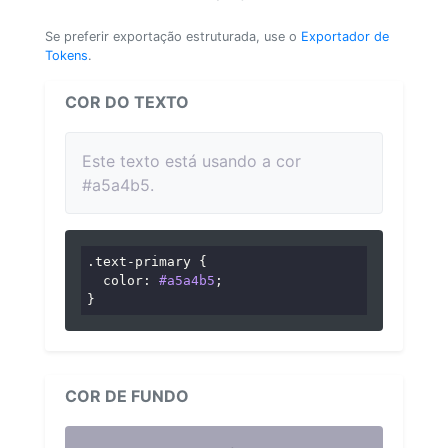
Se preferir exportação estruturada, use o
Exportador de
Tokens
.
COR DO TEXTO
Este texto está usando a cor
#a5a4b5.
.text-primary
 {

color
: 
#a5a4b5
;

}
COR DE FUNDO