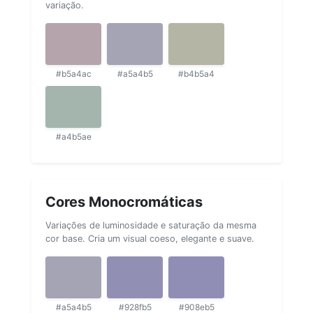
variação.
#b5a4ac
#a5a4b5
#b4b5a4
#a4b5ae
Cores Monocromáticas
Variações de luminosidade e saturação da mesma
cor base. Cria um visual coeso, elegante e suave.
#a5a4b5
#928fb5
#908eb5