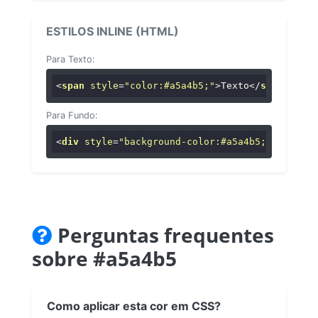
ESTILOS INLINE (HTML)
Para Texto:
<
span
style
=
"color:#a5a4b5;"
>
Texto
</
span
>
Para Fundo:
<
div
style
=
"background-color:#a5a4b5;"
>
...
</
di
Perguntas frequentes
sobre #a5a4b5
Como aplicar esta cor em CSS?