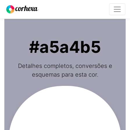
#a5a4b5
Detalhes completos, conversões e
esquemas para esta cor.