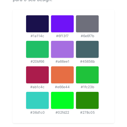
#1a114c
#6f13f7
#6e6f7b
#20bf66
#a66ee1
#45656b
#ab1c4c
#e66e44
#1fc23b
#36d1c0
#02fd22
#278c05