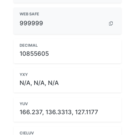
WEB SAFE
999999
DECIMAL
10855605
YXY
N/A, N/A, N/A
YUV
166.237, 136.3313, 127.1177
CIELUV