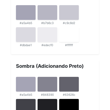
#a5a4b5
#b7b6c3
#c9c8d2
#dbdae1
#edecf0
#ffffff
Sombra (Adicionando Preto)
#a5a4b5
#848390
#63626c