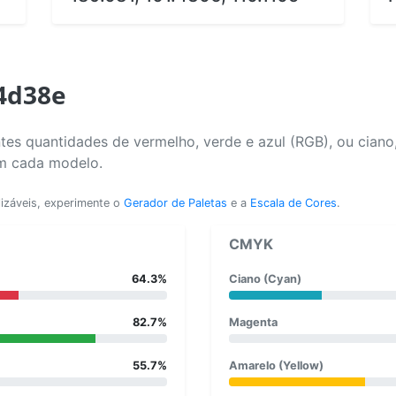
a4d38e
tes quantidades de vermelho, verde e azul (RGB), ou ciano
em cada modelo.
lizáveis, experimente o
Gerador de Paletas
e a
Escala de Cores
.
CMYK
64.3%
Ciano (Cyan)
82.7%
Magenta
55.7%
Amarelo (Yellow)