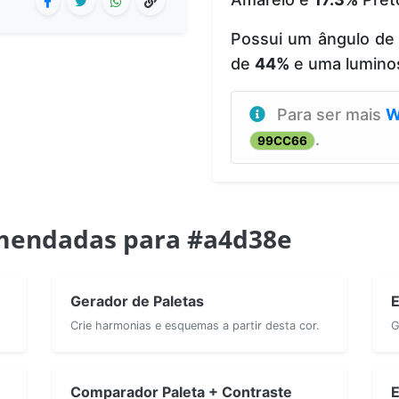
Possui um ângulo de
de
44%
e uma lumino
Para ser mais
W
.
99CC66
mendadas para #a4d38e
Gerador de Paletas
E
Crie harmonias e esquemas a partir desta cor.
G
Comparador Paleta + Contraste
E