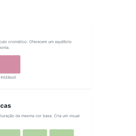
rculo cromático. Oferecem um equilíbrio
monia.
#d38ea5
icas
aturação da mesma cor base. Cria um visual