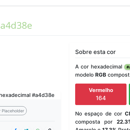
a4d38e
Sobre esta cor
A cor hexadecimal
#
modelo
RGB
composta
Vermelho
164
 Placeholder
No espaço de cor
C
composta por
22.3
Amarelo e
17.3%
Pret