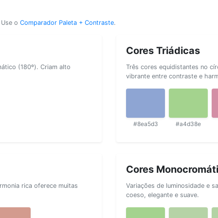
? Use o
Comparador Paleta + Contraste
.
Cores Triádicas
tico (180º). Criam alto
Três cores equidistantes no cí
vibrante entre contraste e har
#8ea5d3
#a4d38e
Cores Monocromát
rmonia rica oferece muitas
Variações de luminosidade e s
coeso, elegante e suave.