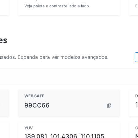
Veja paleta e contraste lado a lado.
E
es
usados. Expanda para ver modelos avançados.
WEB SAFE
D
99CC66
YUV
C
189.081, 101.4306, 110.1105