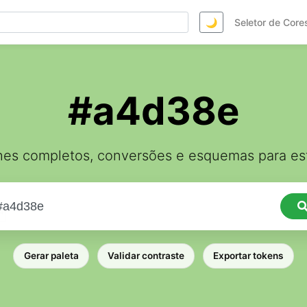
🌙
Seletor de Core
#a4d38e
hes completos, conversões e esquemas para est
Gerar paleta
Validar contraste
Exportar tokens