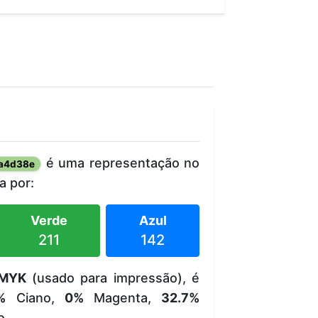
é uma representação no
a4d38e
 por:
Verde
Azul
211
142
MYK
(usado para impressão), é
%
Ciano,
0%
Magenta,
32.7%
o.