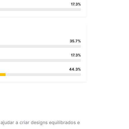
17.3%
35.7%
17.3%
44.3%
udar a criar designs equilibrados e