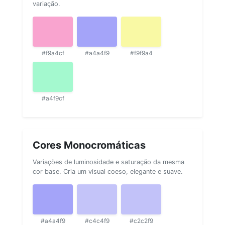
variação.
#f9a4cf
#a4a4f9
#f9f9a4
#a4f9cf
Cores Monocromáticas
Variações de luminosidade e saturação da mesma
cor base. Cria um visual coeso, elegante e suave.
#a4a4f9
#c4c4f9
#c2c2f9