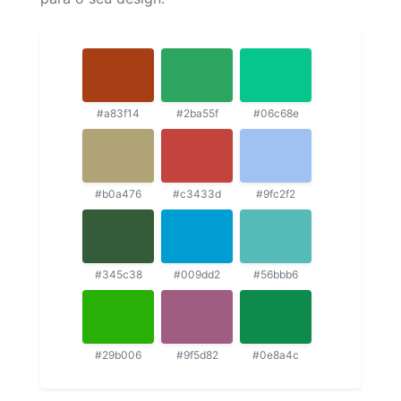
#a83f14
#2ba55f
#06c68e
#b0a476
#c3433d
#9fc2f2
#345c38
#009dd2
#56bbb6
#29b006
#9f5d82
#0e8a4c