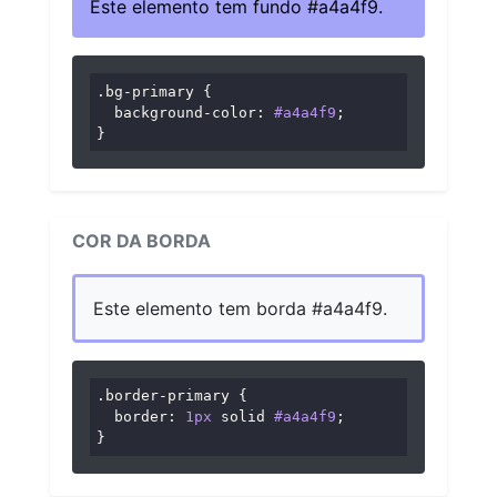
Este elemento tem fundo #a4a4f9.
.bg-primary
 {

background-color
: 
#a4a4f9
;

}
COR DA BORDA
Este elemento tem borda #a4a4f9.
.border-primary
 {

border
: 
1px
 solid 
#a4a4f9
;

}