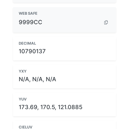
WEB SAFE
9999CC
DECIMAL
10790137
YXY
N/A, N/A, N/A
YUV
173.69, 170.5, 121.0885
CIELUV