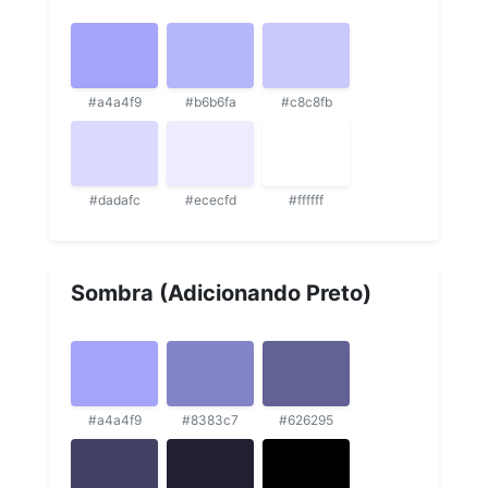
#a4a4f9
#b6b6fa
#c8c8fb
#dadafc
#ececfd
#ffffff
Sombra (Adicionando Preto)
#a4a4f9
#8383c7
#626295