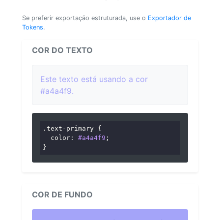
Se preferir exportação estruturada, use o
Exportador de
Tokens
.
COR DO TEXTO
Este texto está usando a cor
#a4a4f9.
.text-primary
 {

color
: 
#a4a4f9
;

}
COR DE FUNDO