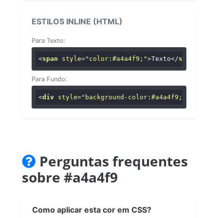
ESTILOS INLINE (HTML)
Para Texto:
<
span
style
=
"color:#a4a4f9;"
>
Texto
</
span
>
Para Fundo:
<
div
style
=
"background-color:#a4a4f9;"
>
...
</
di
Perguntas frequentes
sobre #a4a4f9
Como aplicar esta cor em CSS?