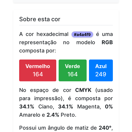
Sobre esta cor
A cor hexadecimal
é uma
#a4a4f9
representação no modelo
RGB
composta por:
Vermelho
Verde
Azul
164
164
249
No espaço de cor
CMYK
(usado
para impressão), é composta por
34.1%
Ciano,
34.1%
Magenta,
0%
Amarelo e
2.4%
Preto.
Possui um ângulo de matiz de
240°
,