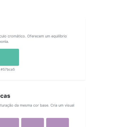
rculo cromático. Oferecem um equilíbrio
monia.
#57bca5
icas
aturação da mesma cor base. Cria um visual