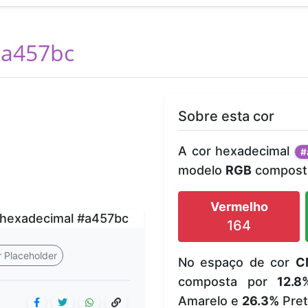
a457bc
Sobre esta cor
A cor hexadecimal
#
modelo
RGB
composta
Vermelho
164
 Placeholder
No espaço de cor
C
composta por
12.8
Amarelo e
26.3%
Pret