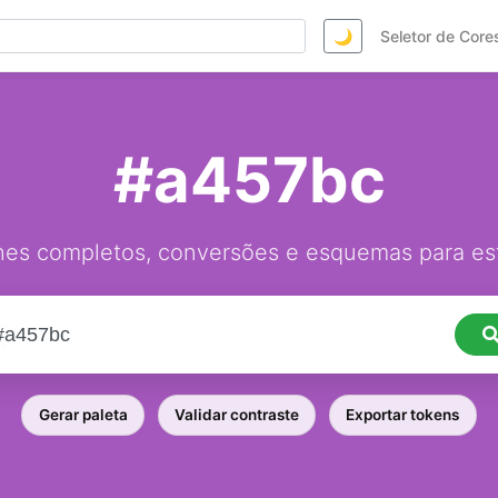
🌙
Seletor de Core
#a457bc
hes completos, conversões e esquemas para est
Gerar paleta
Validar contraste
Exportar tokens