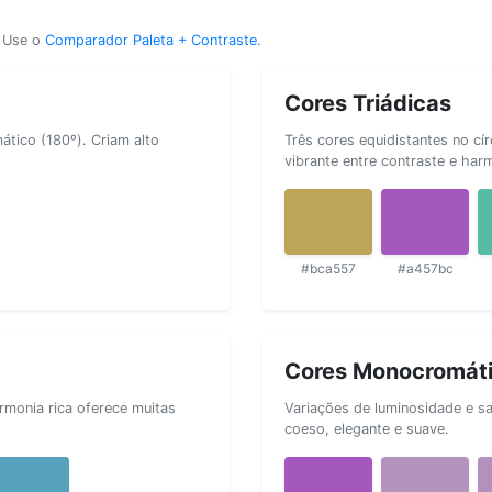
? Use o
Comparador Paleta + Contraste
.
Cores Triádicas
tico (180º). Criam alto
Três cores equidistantes no cí
vibrante entre contraste e har
#bca557
#a457bc
Cores Monocromát
rmonia rica oferece muitas
Variações de luminosidade e s
coeso, elegante e suave.