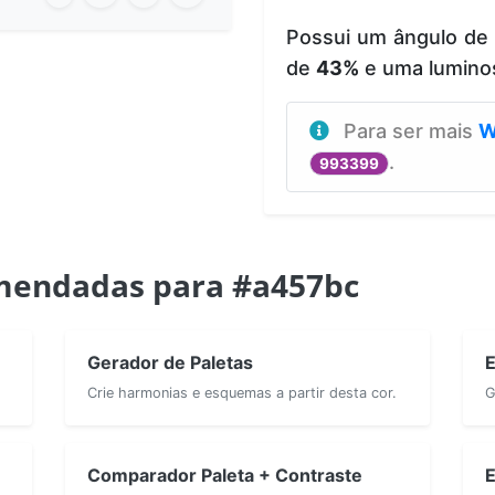
Possui um ângulo de
de
43%
e uma lumino
Para ser mais
W
.
993399
mendadas para #a457bc
Gerador de Paletas
E
Crie harmonias e esquemas a partir desta cor.
G
Comparador Paleta + Contraste
E