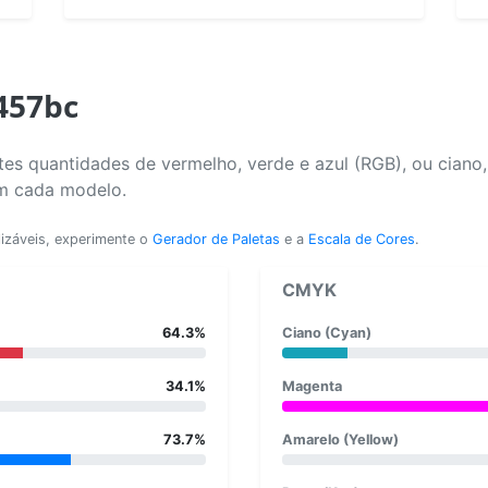
457bc
es quantidades de vermelho, verde e azul (RGB), ou ciano
em cada modelo.
lizáveis, experimente o
Gerador de Paletas
e a
Escala de Cores
.
CMYK
64.3%
Ciano (Cyan)
34.1%
Magenta
73.7%
Amarelo (Yellow)