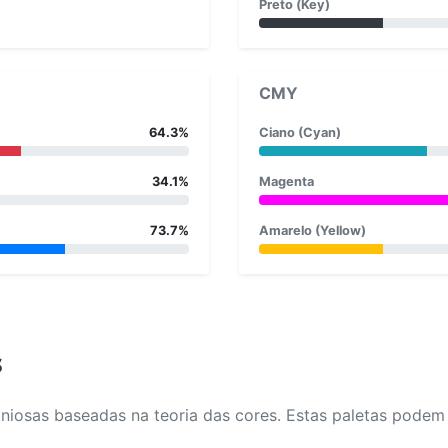
Preto (Key)
CMY
64.3%
Ciano (Cyan)
34.1%
Magenta
73.7%
Amarelo (Yellow)
s
osas baseadas na teoria das cores. Estas paletas podem aj