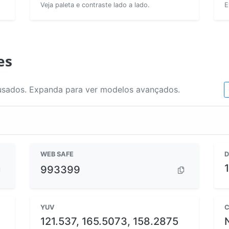
Veja paleta e contraste lado a lado.
E
es
usados. Expanda para ver modelos avançados.
WEB SAFE
D
993399
YUV
C
121.537, 165.5073, 158.2875