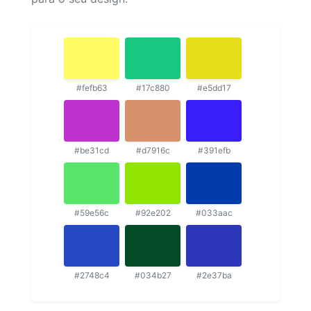
#fefb63
#17c880
#e5dd17
#be31cd
#d7916c
#391efb
#59e56c
#92e202
#033aac
#2748c4
#034b27
#2e37ba