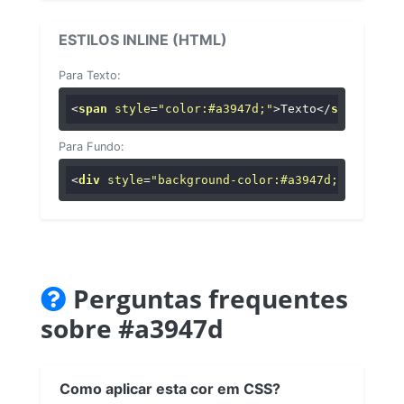
ESTILOS INLINE (HTML)
Para Texto:
<
span
style
=
"color:#a3947d;"
>
Texto
</
span
>
Para Fundo:
<
div
style
=
"background-color:#a3947d;"
>
...
</
di
Perguntas frequentes
sobre #a3947d
Como aplicar esta cor em CSS?