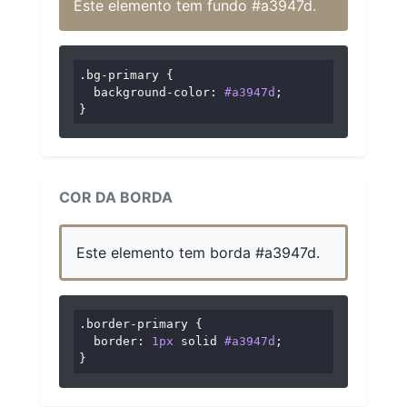
Este elemento tem fundo #a3947d.
.bg-primary
 {

background-color
: 
#a3947d
;

}
COR DA BORDA
Este elemento tem borda #a3947d.
.border-primary
 {

border
: 
1px
 solid 
#a3947d
;

}