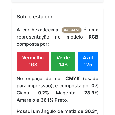
Sobre esta cor
A cor hexadecimal
é uma
#a3947d
representação no modelo
RGB
composta por:
Vermelho
Verde
Azul
163
148
125
No espaço de cor
CMYK
(usado
para impressão), é composta por
0%
Ciano,
9.2%
Magenta,
23.3%
Amarelo e
36.1%
Preto.
Possui um ângulo de matiz de
36.3°
,