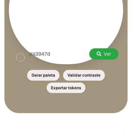
Ver
Gerar paleta
Validar contraste
Exportar tokens