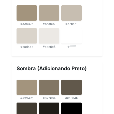
#a3947d
#b5a997
#c7beb1
#dad4cb
#ece9e5
#ffffff
Sombra (Adicionando Preto)
#a3947d
#827664
#61584b