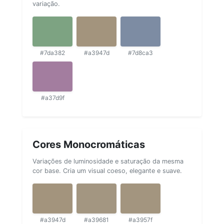
variação.
#7da382
#a3947d
#7d8ca3
#a37d9f
Cores Monocromáticas
Variações de luminosidade e saturação da mesma
cor base. Cria um visual coeso, elegante e suave.
#a3947d
#a39681
#a3957f